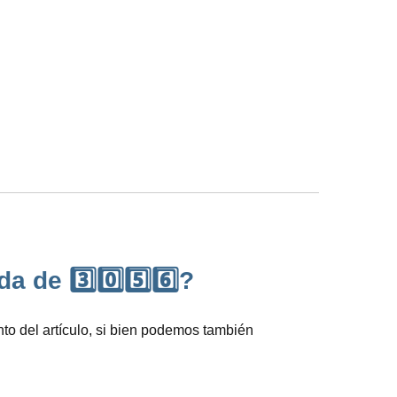
 de 3️⃣0️⃣5️⃣6️⃣?
o del artículo, si bien podemos también