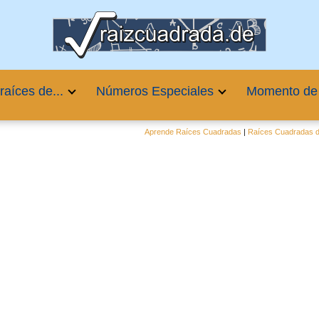
raíces de...
Números Especiales
Momento de
Aprende Raíces Cuadradas
|
Raíces Cuadradas d