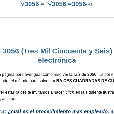
√3056 = ²√3056 =3056
^½
e 3056 (Tres Mil Cincuenta y Seis)
electrónica
a página para averiguar cómo resolver
la raíz de 3056
. Es por 
render el método para solventar
RAÍCES CUADRADAS DE CU
er estas raíces te invitamos a hacer
'click'
en la siguiente ilustr
 así que:
ca:
¿cuál es el procedimiento más empleado, a 