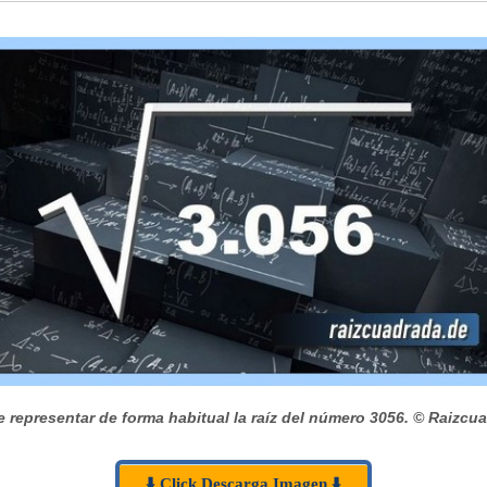
 representar de forma habitual la raíz del número 3056.
© Raizcua
⬇️ Click Descarga Imagen ⬇️