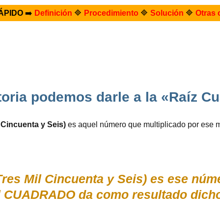
ÁPIDO
➡️
Definición
🔷
Procedimiento
🔷
Solución
🔷
Otras 
itoria podemos darle a la «Raíz C
 Cincuenta y Seis)
es aquel número que multiplicado por ese 
Tres Mil Cincuenta y Seis) es ese núm
 al CUADRADO da como resultado dich