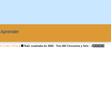
 Aprender
e Cuatro Cifras
|
🟦 Raíz cuadrada de 3056 - Tres Mil Cincuenta y Seis - √3️⃣0️⃣5️⃣6️⃣