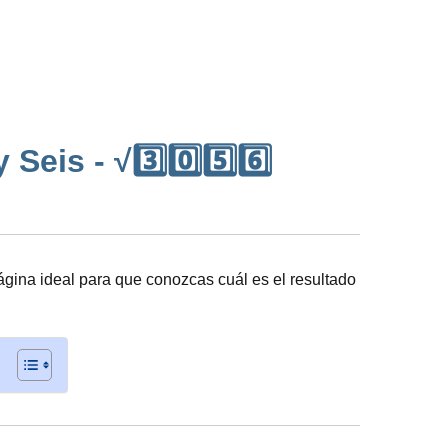
eis - √3️⃣0️⃣5️⃣6️⃣
ágina ideal para que conozcas cuál es el resultado