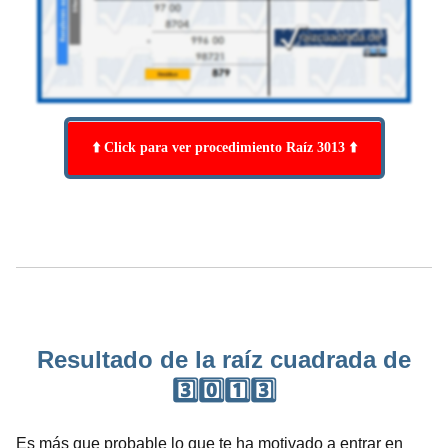
⬆️ Click para ver procedimiento Raíz 3013 ⬆️
Resultado de la raíz cuadrada de
3️⃣0️⃣1️⃣3️⃣
Es más que probable lo que te ha motivado a entrar en