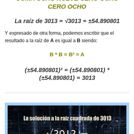
CERO OCHO
La raíz de 3013 = √3013 = ±54.890801
Y expresado de otra forma, podemos escribir que el
resultado a la raíz de
A
es igual a
B
siendo:
B * B = B² = A
(±54.890801)² = (±54.890801) *
(±54.890801) = 3013