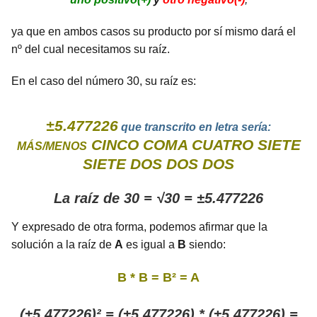
ya que en ambos casos su producto por sí mismo dará el
nº del cual necesitamos su raíz.
En el caso del número 30, su raíz es:
±5.477226
que transcrito en letra sería:
CINCO COMA CUATRO SIETE
MÁS/MENOS
SIETE DOS DOS DOS
La raíz de 30 = √30 = ±5.477226
Y expresado de otra forma, podemos afirmar que la
solución a la raíz de
A
es igual a
B
siendo:
B * B = B² = A
(±5.477226)² = (±5.477226) * (±5.477226) =