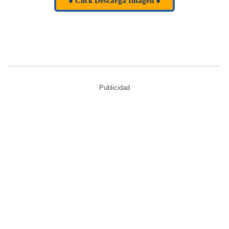
⬇️ Click Descarga Imagen ⬇️
Publicidad