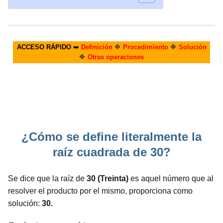
ACCESO RÁPIDO
➡️
Definición
🔷
Procedimiento
🔷
Solución
🔷
Otras operaciones
¿Cómo se define literalmente la
raíz cuadrada de 30?
Se dice que la raíz de
30 (Treinta)
es aquel número que al
resolver el producto por el mismo, proporciona como
solución:
30.