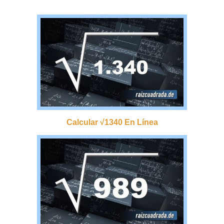
Calcular √1340 En Línea