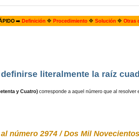
ÁPIDO
➡️
Definición
🔷
Procedimiento
🔷
Solución
🔷
Otras 
efinirse literalmente la raíz cua
etenta y Cuatro)
corresponde a aquel número que al resolver 
al número 2974 / Dos Mil Novecientos