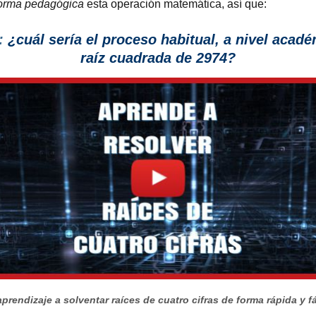
orma pedagógica
esta operación matemática, así que:
:
¿cuál sería el proceso habitual, a nivel acadé
raíz cuadrada de 2974?
prendizaje a solventar raíces de cuatro cifras de forma rápida y fá