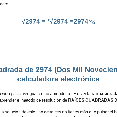
cado:
√2974 = ²√2974 =2974
^½
adrada de 2974 (Dos Mil Novecien
calculadora electrónica
a web para averiguar cómo aprender a resolver
la raíz cuadra
 aprender el método de resolución de
RAÍCES CUADRADAS D
a solución de este tipo de raíces no tienes más que pulsar el be