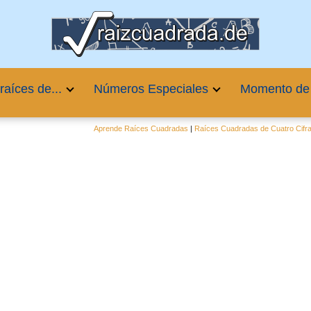
raíces de...
Números Especiales
Momento de
Aprende Raíces Cuadradas
|
Raíces Cuadradas de Cuatro Cifr