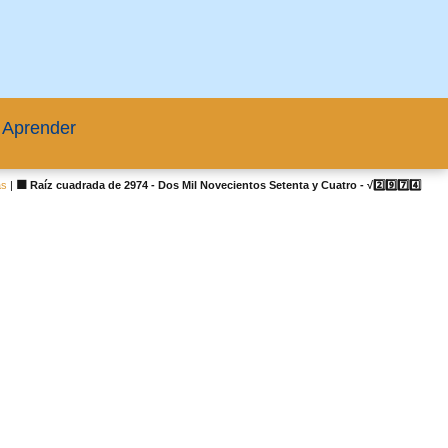
 Aprender
as
|
🟦 Raíz cuadrada de 2974 - Dos Mil Novecientos Setenta y Cuatro - √2️⃣9️⃣7️⃣4️⃣