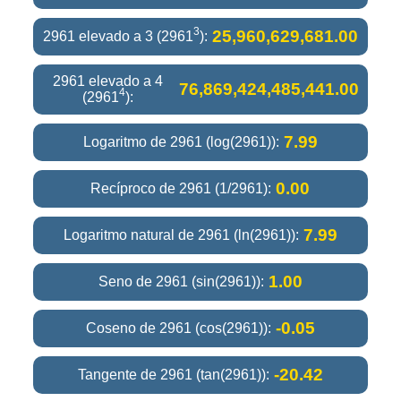
3
25,960,629,681.00
2961 elevado a 3 (2961
):
2961 elevado a 4
76,869,424,485,441.00
4
(2961
):
7.99
Logaritmo de 2961 (log(2961)):
0.00
Recíproco de 2961 (1/2961):
7.99
Logaritmo natural de 2961 (ln(2961)):
1.00
Seno de 2961 (sin(2961)):
-0.05
Coseno de 2961 (cos(2961)):
-20.42
Tangente de 2961 (tan(2961)):