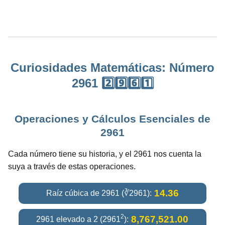
Curiosidades Matemáticas: Número
2961 2️⃣9️⃣6️⃣1️⃣
Operaciones y Cálculos Esenciales de
2961
Cada número tiene su historia, y el 2961 nos cuenta la
suya a través de estas operaciones.
14.36
Raíz cúbica de 2961 (∛2961):
2
8,767,521.00
2961 elevado a 2 (2961
):