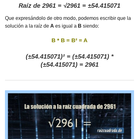
Raíz de 2961 = √2961 = ±54.415071
Que expresándolo de otro modo, podemos escribir que la
solución a la raíz de
A
es igual a
B
siendo:
B * B = B² = A
(±54.415071)² = (±54.415071) *
(±54.415071) = 2961