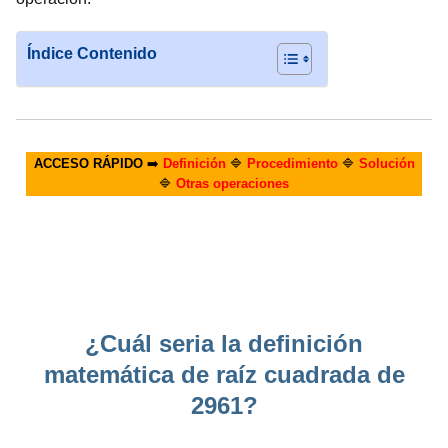
Índice Contenido
ACCESO RÁPIDO
➡️
Definición
🔷
Procedimiento
🔷
Solución
🔷
Otras operaciones
¿Cuál seria la definición
matemática de raíz cuadrada de
2961?