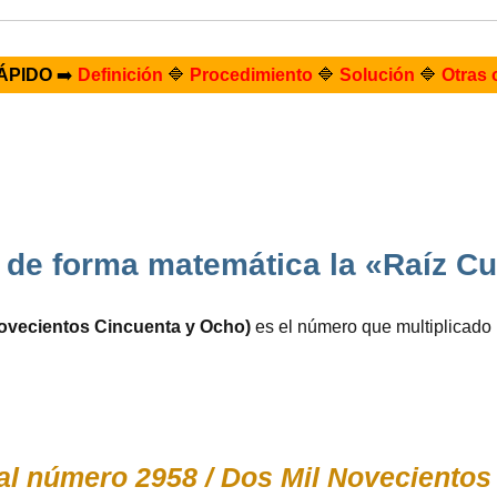
ÁPIDO
➡️
Definición
🔷
Procedimiento
🔷
Solución
🔷
Otras 
de forma matemática la «Raíz C
Novecientos Cincuenta y Ocho)
es el número que multiplicado
al número 2958 / Dos Mil Novecientos