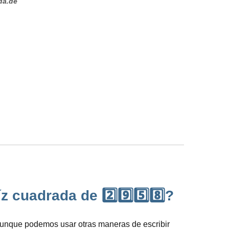
da.de
 cuadrada de 2️⃣9️⃣5️⃣8️⃣?
, aunque podemos usar otras maneras de escribir