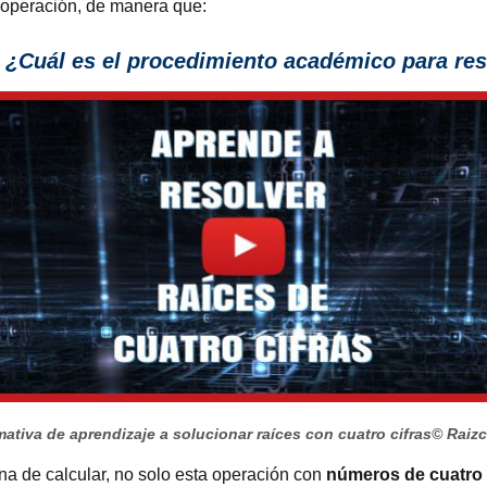
operación, de manera que:
¿Cuál es el procedimiento
académico para reso
ativa de aprendizaje a solucionar raíces con cuatro cifras
© Raiz
na de calcular, no solo esta operación con
números de cuatro 