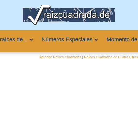
raíces de...
Números Especiales
Momento de
Aprende Raíces Cuadradas
|
Raíces Cuadradas de Cuatro Cifra