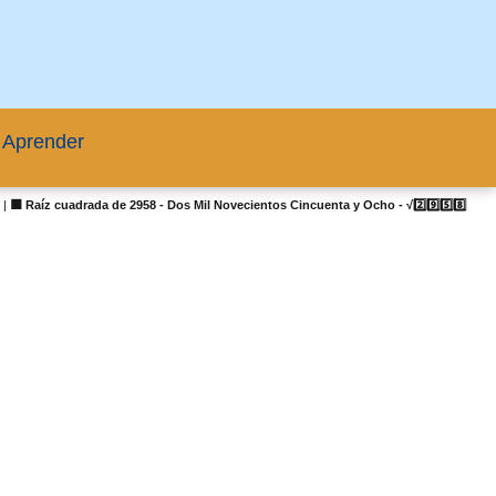
 Aprender
s
|
🟦 Raíz cuadrada de 2958 - Dos Mil Novecientos Cincuenta y Ocho - √2️⃣9️⃣5️⃣8️⃣