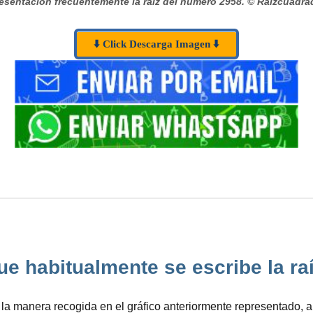
esentación frecuentemente la raíz del número 2958.
© Raizcuadra
⬇️ Click Descarga Imagen ⬇️
ue habitualmente se escribe la raíz
za la manera recogida en el gráfico anteriormente representado