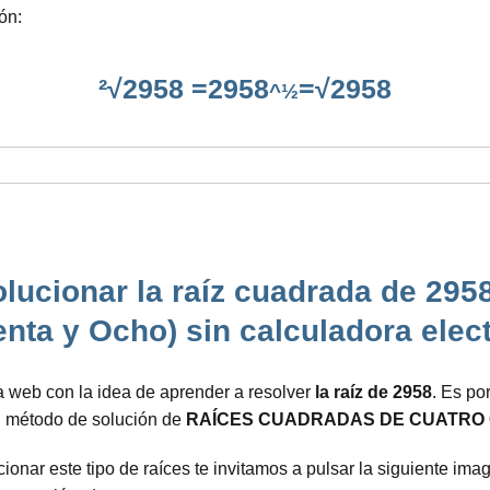
ón:
²√2958 =2958
=√2958
^½
lucionar la raíz cuadrada de 295
nta y Ocho) sin calculadora elec
a web con la idea de aprender a resolver
la raíz de 2958
. Es po
el método de solución de
RAÍCES CUADRADAS DE CUATRO 
onar este tipo de raíces te invitamos a pulsar la siguiente imag