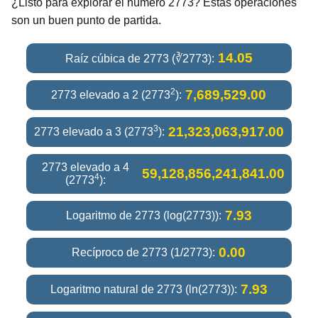
¿Listo para explorar el número 2773? Estas operaciones
son un buen punto de partida.
14.05
Raíz cúbica de 2773 (∛2773):
2
7,689,529.00
2773 elevado a 2 (2773
):
3
21,323,063,917.00
2773 elevado a 3 (2773
):
2773 elevado a 4
59,128,856,241,841.00
4
(2773
):
7.93
Logaritmo de 2773 (log(2773)):
0.00
Recíproco de 2773 (1/2773):
7.93
Logaritmo natural de 2773 (ln(2773)):