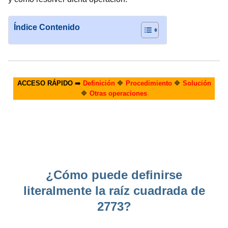
Índice Contenido
ACCESO RÁPIDO
➡️
Definición
🔷
Procedimiento
🔷
Solución
🔷
Otras operaciones
¿Cómo puede definirse
literalmente la raíz cuadrada de
2773?