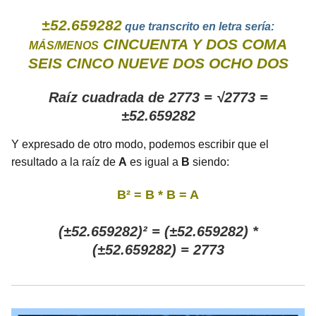
±52.659282
que transcrito en letra sería:
CINCUENTA Y DOS COMA
MÁS/MENOS
SEIS CINCO NUEVE DOS OCHO DOS
Raíz cuadrada de 2773 = √2773 =
±52.659282
Y expresado de otro modo, podemos escribir que el
resultado a la raíz de
A
es igual a
B
siendo:
B² = B * B = A
(±52.659282)² = (±52.659282) *
(±52.659282) = 2773