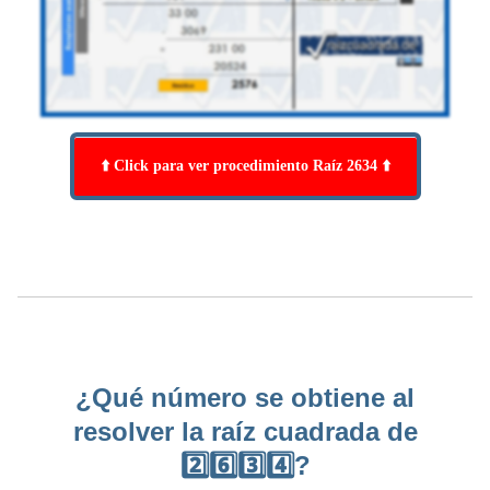
⬆️ Click para ver procedimiento Raíz 2634 ⬆️
¿Qué número se obtiene al
resolver la raíz cuadrada de
2️⃣6️⃣3️⃣4️⃣?