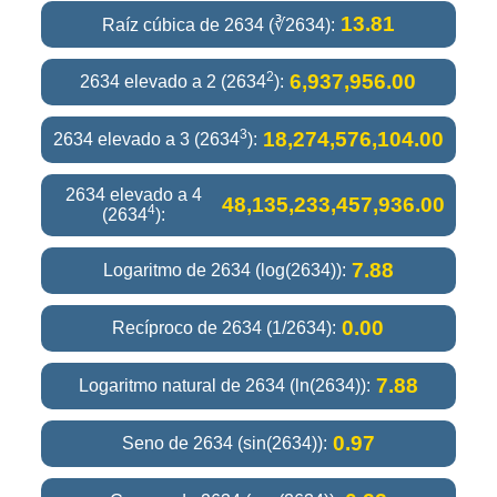
13.81
Raíz cúbica de 2634 (∛2634):
2
6,937,956.00
2634 elevado a 2 (2634
):
3
18,274,576,104.00
2634 elevado a 3 (2634
):
2634 elevado a 4
48,135,233,457,936.00
4
(2634
):
7.88
Logaritmo de 2634 (log(2634)):
0.00
Recíproco de 2634 (1/2634):
7.88
Logaritmo natural de 2634 (ln(2634)):
0.97
Seno de 2634 (sin(2634)):