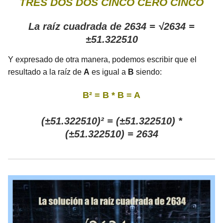
TRES DOS DOS CINCO CERO CINCO
La raíz cuadrada de 2634 = √2634 =
±51.322510
Y expresado de otra manera, podemos escribir que el
resultado a la raíz de
A
es igual a
B
siendo:
B² = B * B = A
(±51.322510)² = (±51.322510) *
(±51.322510) = 2634