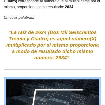
Cuatro)
corresponde al número que al multiplicarse por el
mismo, proporciona como resultado:
2634.
En otras palabras:
“La raíz de 2634 (Dos Mil Seiscientos
Treinta y Cuatro) es aquel número(X)
multiplicado por sí mismo proporciona
a modo de resultado dicho mismo
número: 2634“.