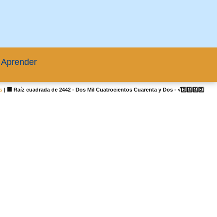
 Aprender
s
|
🟦 Raíz cuadrada de 2442 - Dos Mil Cuatrocientos Cuarenta y Dos - √2️⃣4️⃣4️⃣2️⃣