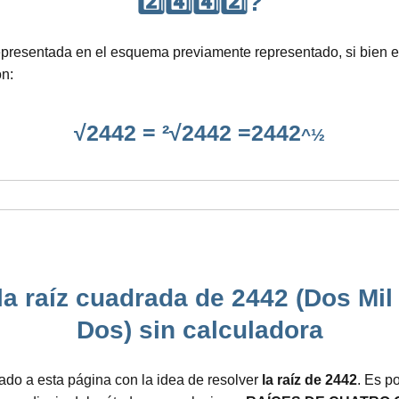
2️⃣4️⃣4️⃣2️⃣?
a representada en el esquema previamente representado, si bien
ón:
√2442 = ²√2442 =2442
^½
la raíz cuadrada de 2442 (Dos Mil
Dos) sin calculadora
ado a esta página con la idea de resolver
la raíz de 2442
. Es p