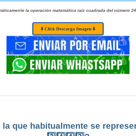
áticamente la operación matemática raíz cuadrada del número 24
⬇️ Click Descarga Imagen ⬇️
 la que habitualmente se represen