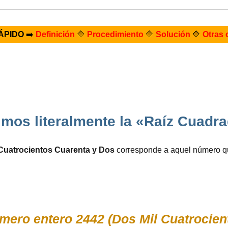
ÁPIDO
➡️
Definición
🔷
Procedimiento
🔷
Solución
🔷
Otras 
mos literalmente la «Raíz Cuadr
Cuatrocientos Cuarenta y Dos
corresponde a aquel número q
ro entero 2442 (Dos Mil Cuatrocient