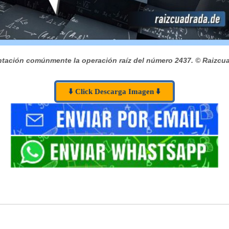
tación comúnmente la operación raíz del número 2437.
© Raizcua
⬇️ Click Descarga Imagen ⬇️