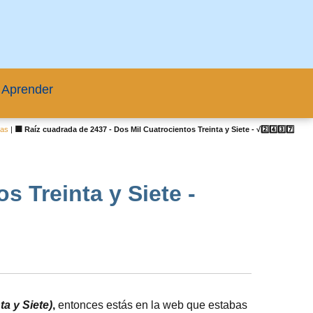
 Aprender
ras
|
🟦 Raíz cuadrada de 2437 - Dos Mil Cuatrocientos Treinta y Siete - √2️⃣4️⃣3️⃣7️⃣
s Treinta y Siete -
a y Siete)
,
entonces estás en la web que estabas