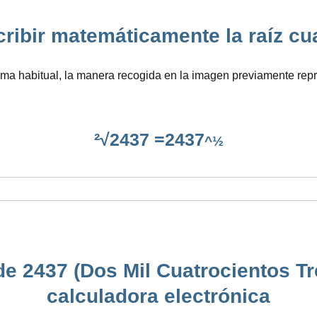
bir matemáticamente la raíz cuadr
rma habitual, la manera recogida en la imagen previamente repr
²√2437 =2437
^½
de 2437 (Dos Mil Cuatrocientos Tre
calculadora electrónica