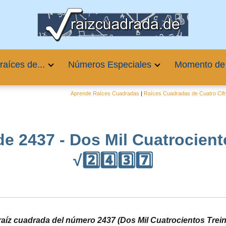
raíces de...
Números Especiales
Momento de
Aprende Raíces Cuadradas
|
Raíces Cuadradas de Cuatro Cif
e 2437 - Dos Mil Cuatrociento
√2️⃣4️⃣3️⃣7️⃣
 raíz cuadrada del número 2437 (Dos Mil Cuatrocientos Treint