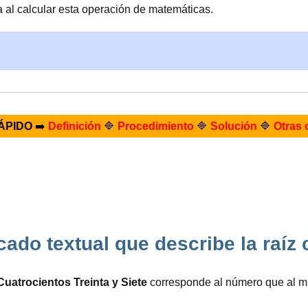
 al calcular esta operación de matemáticas.
ÁPIDO
➡️
Definición
🔷
Procedimiento
🔷
Solución
🔷
Otras 
icado textual que describe la raí
Cuatrocientos Treinta y Siete
corresponde al número que al m