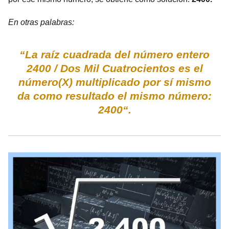
En otras palabras:
“La raíz cuadrada del número entero
2400 / Dos Mil Cuatrocientos es el
número(X) multiplicado por sí mismo
da como resultado el mismo número:
2400“.