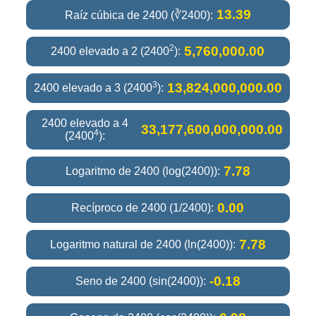
13.39
Raíz cúbica de 2400 (∛2400):
2
5,760,000.00
2400 elevado a 2 (2400
):
3
13,824,000,000.00
2400 elevado a 3 (2400
):
2400 elevado a 4
33,177,600,000,000.00
4
(2400
):
7.78
Logaritmo de 2400 (log(2400)):
0.00
Recíproco de 2400 (1/2400):
7.78
Logaritmo natural de 2400 (ln(2400)):
-0.18
Seno de 2400 (sin(2400)):