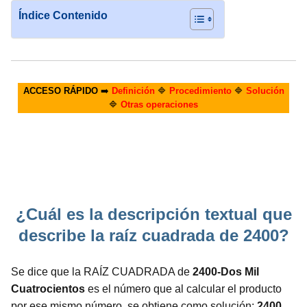
Índice Contenido
ACCESO RÁPIDO
➡️
Definición
🔷
Procedimiento
🔷
Solución
🔷
Otras operaciones
¿Cuál es la descripción textual que
describe la raíz cuadrada de 2400?
Se dice que la RAÍZ CUADRADA de
2400-Dos Mil
Cuatrocientos
es el número que al calcular el producto
por ese mismo número, se obtiene como solución:
2400.