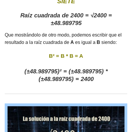
SIETE
Raíz cuadrada de 2400 = √2400 =
±48.989795
Que mostrándolo de otro modo, podemos escribir que el
resultado a la raíz cuadrada de
A
es igual a
B
siendo:
B² = B * B = A
(±48.989795)² = (±48.989795) *
(±48.989795) = 2400