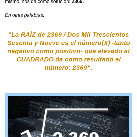
mismo, nos da como solución:
2369.
En otras palabras:
“La RAÍZ de 2369 / Dos Mil Trescientos
Sesenta y Nueve es el número(X) -tanto
negativo como positivo- que elevado al
CUADRADO da como resultado el
número: 2369“.