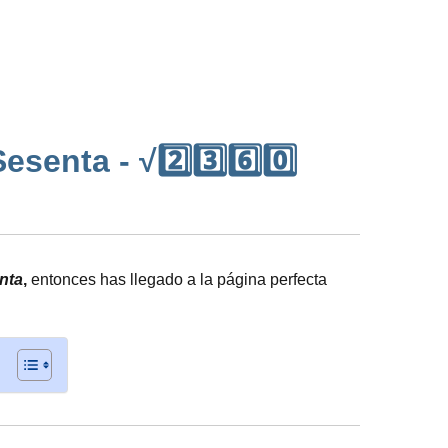
enta - √2️⃣3️⃣6️⃣0️⃣
nta
,
entonces has llegado a la página perfecta