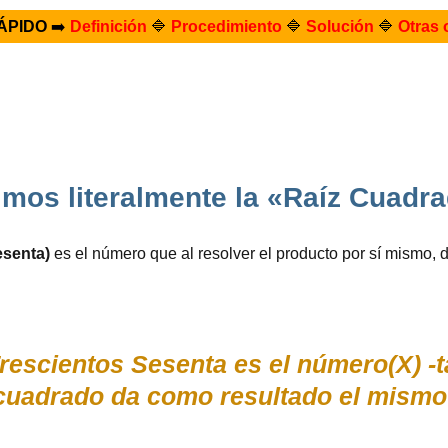
ÁPIDO
➡️
Definición
🔷
Procedimiento
🔷
Solución
🔷
Otras 
mos literalmente la «Raíz Cuadr
esenta)
es el número que al resolver el producto por sí mismo,
rescientos Sesenta es el número(X) -
 cuadrado da como resultado el mismo