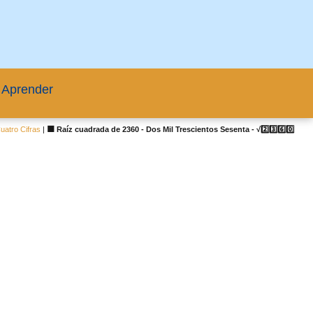
 Aprender
atro Cifras
|
🟦 Raíz cuadrada de 2360 - Dos Mil Trescientos Sesenta - √2️⃣3️⃣6️⃣0️⃣