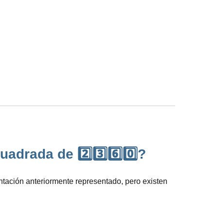
drada de 2️⃣3️⃣6️⃣0️⃣?
entación anteriormente representado, pero existen