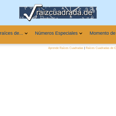
raíces de...
Números Especiales
Momento de
Aprende Raíces Cuadradas
|
Raíces Cuadradas de Cu