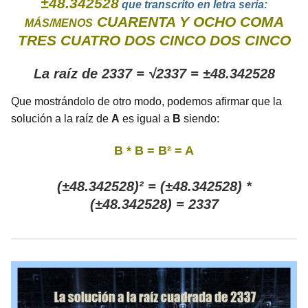
±48.342528
que transcrito en letra sería:
CUARENTA Y OCHO COMA
MÁS/MENOS
TRES CUATRO DOS CINCO DOS CINCO
La raíz de 2337 = √2337 = ±48.342528
Que mostrándolo de otro modo, podemos afirmar que la
solución a la raíz de
A
es igual a
B
siendo:
B * B = B² = A
(±48.342528)² = (±48.342528) *
(±48.342528) = 2337