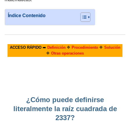
Índice Contenido
ACCESO RÁPIDO
➡️
Definición
🔷
Procedimiento
🔷
Solución
🔷
Otras operaciones
¿Cómo puede definirse
literalmente la raíz cuadrada de
2337?