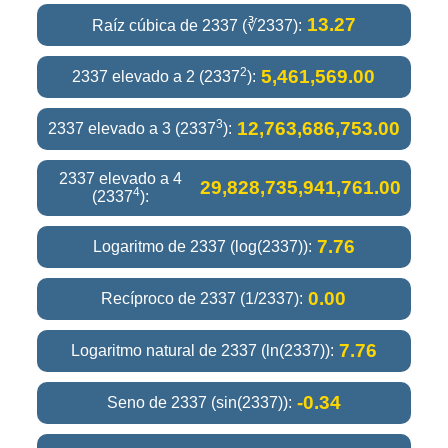
13.27
Raíz cúbica de 2337 (∛2337):
2
5,461,569.00
2337 elevado a 2 (2337
):
3
12,763,686,753.00
2337 elevado a 3 (2337
):
2337 elevado a 4
29,828,735,941,761.00
4
(2337
):
7.76
Logaritmo de 2337 (log(2337)):
0.00
Recíproco de 2337 (1/2337):
7.76
Logaritmo natural de 2337 (ln(2337)):
-0.34
Seno de 2337 (sin(2337)):