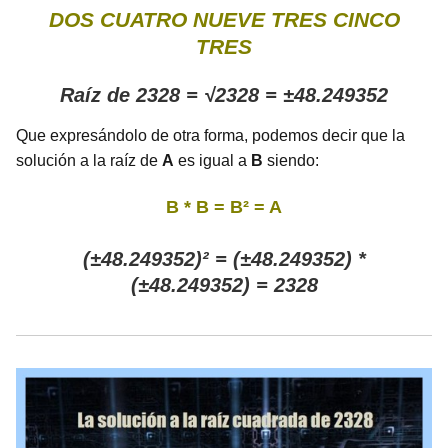
DOS CUATRO NUEVE TRES CINCO
TRES
Raíz de 2328 = √2328 = ±48.249352
Que expresándolo de otra forma, podemos decir que la
solución a la raíz de
A
es igual a
B
siendo:
B * B = B² = A
(±48.249352)² = (±48.249352) *
(±48.249352) = 2328