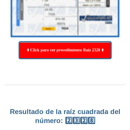
⬆️ Click para ver procedimiento Raíz 2328 ⬆️
Resultado de la raíz cuadrada del
número: 2️⃣3️⃣2️⃣8️⃣