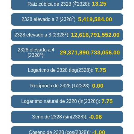
13.25
Raíz cúbica de 2328 (∛2328):
2
5,419,584.00
2328 elevado a 2 (2328
):
3
12,616,791,552.00
2328 elevado a 3 (2328
):
2328 elevado a 4
29,371,890,733,056.00
4
(2328
):
7.75
Logaritmo de 2328 (log(2328)):
0.00
Recíproco de 2328 (1/2328):
7.75
Logaritmo natural de 2328 (ln(2328)):
-0.08
Seno de 2328 (sin(2328)):
-1.00
Coseno de 2328 (cos(2328)):