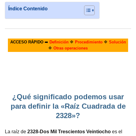
Índice Contenido
ACCESO RÁPIDO
➡️
Definición
🔷
Procedimiento
🔷
Solución
🔷
Otras operaciones
¿Qué significado podemos usar
para definir la «Raíz Cuadrada de
2328»?
La raíz de
2328-Dos Mil Trescientos Veintiocho
es el