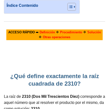
Índice Contenido
ACCESO RÁPIDO
➡️
Definición
🔷
Procedimiento
🔷
Solución
🔷
Otras operaciones
¿Qué define exactamente la raíz
cuadrada de 2310?
La raíz de
2310 (Dos Mil Trescientos Diez)
corresponde a
aquel número que al resolver el producto por el mismo, da
como solución:
2310.