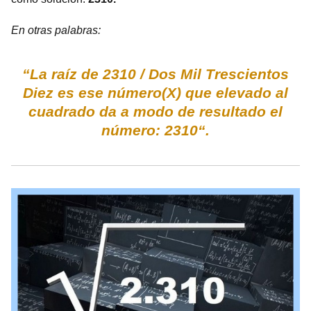
En otras palabras:
“La raíz de 2310 / Dos Mil Trescientos
Diez es ese número(X) que elevado al
cuadrado da a modo de resultado el
número: 2310“.