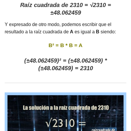
Raíz cuadrada de 2310 = √2310 =
±48.062459
Y expresado de otro modo, podemos escribir que el
resultado a la raíz cuadrada de
A
es igual a
B
siendo:
B² = B * B = A
(±48.062459)² = (±48.062459) *
(±48.062459) = 2310