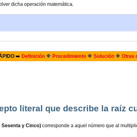
olver dicha operación matemática.
ÁPIDO
➡️
Definición
🔷
Procedimiento
🔷
Solución
🔷
Otras 
epto literal que describe la raíz 
 Sesenta y Cinco)
corresponde a aquel número que al multipli