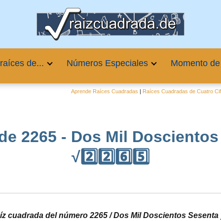
raíces de...
Números Especiales
Momento de
Aprende Raíces Cuadradas
|
Raíces Cuadradas de Cuatro Ci
de 2265 - Dos Mil Doscientos
√2️⃣2️⃣6️⃣5️⃣
aíz cuadrada del número 2265 / Dos Mil Doscientos Sesenta