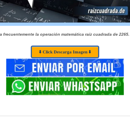
 frecuentemente la operación matemática raíz cuadrada de 2265.
⬇️ Click Descarga Imagen ⬇️