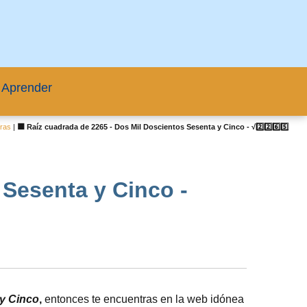
 Aprender
fras
|
🟦 Raíz cuadrada de 2265 - Dos Mil Doscientos Sesenta y Cinco - √2️⃣2️⃣6️⃣5️⃣
 Sesenta y Cinco -
 y Cinco
,
entonces te encuentras en la web idónea