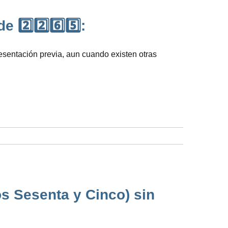
 2️⃣2️⃣6️⃣5️⃣:
resentación previa, aun cuando existen otras
os Sesenta y Cinco) sin