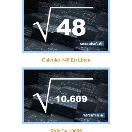
Calcular √48 En Línea
Raíz De 10609