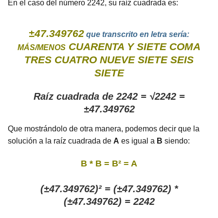
En el caso del número 2242, su raíz cuadrada es:
±47.349762
que transcrito en letra sería:
CUARENTA Y SIETE COMA
MÁS/MENOS
TRES CUATRO NUEVE SIETE SEIS
SIETE
Raíz cuadrada de 2242 = √2242 =
±47.349762
Que mostrándolo de otra manera, podemos decir que la
solución a la raíz cuadrada de
A
es igual a
B
siendo:
B * B = B² = A
(±47.349762)² = (±47.349762) *
(±47.349762) = 2242