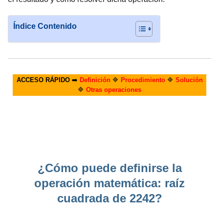
Índice Contenido
ACCESO RÁPIDO
➡️
Definición
🔷
Procedimiento
🔷
Solución
🔷
Otras operaciones
¿Cómo puede definirse la
operación matemática: raíz
cuadrada de 2242?