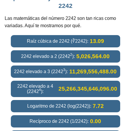
2242
Las matemáticas del número 2242 son tan ricas como
variadas. Aquí te mostramos por qué.
13.09
Raíz cúbica de 2242 (∛2242):
2
5,026,564.00
2242 elevado a 2 (2242
):
3
11,269,556,488.00
2242 elevado a 3 (2242
):
2242 elevado a 4
25,266,345,646,096.00
4
(2242
):
7.72
Logaritmo de 2242 (log(2242)):
0.00
Recíproco de 2242 (1/2242):