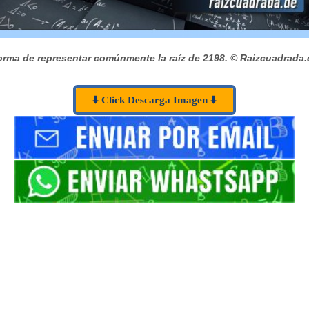
orma de representar comúnmente la raíz de 2198.
© Raizcuadrada.
⬇️ Click Descarga Imagen ⬇️