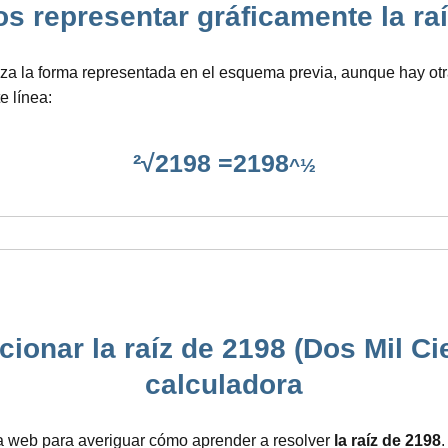
epresentar gráficamente la raíz 
iliza la forma representada en el esquema previa, aunque hay ot
e línea:
²√2198 =2198
^½
ionar la raíz de 2198 (Dos Mil C
calculadora
a web para averiguar cómo aprender a resolver
la raíz de 2198