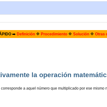
ÁPIDO
➡️
Definición
🔷
Procedimiento
🔷
Solución
🔷
Otras 
ivamente la operación matemátic
corresponde a aquel número que multiplicado por ese mismo 