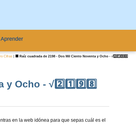
 Aprender
o Cifras
|
🟦 Raíz cuadrada de 2198 - Dos Mil Ciento Noventa y Ocho - √2️⃣1️⃣9️⃣8️⃣
y Ocho - √2️⃣1️⃣9️⃣8️⃣
ntras en la web idónea para que sepas cuál es el