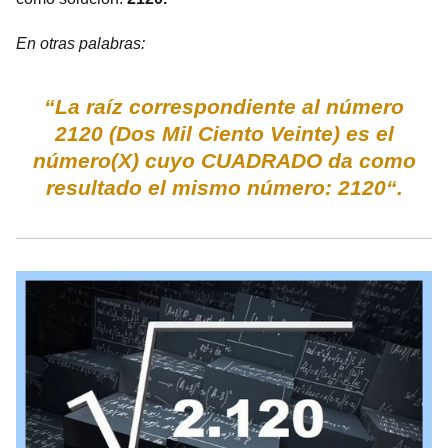
En otras palabras:
“La raíz correspondiente al número
2120 (Dos Mil Ciento Veinte) es el
número(X) cuyo CUADRADO da como
resultado el mismo número: 2120“.