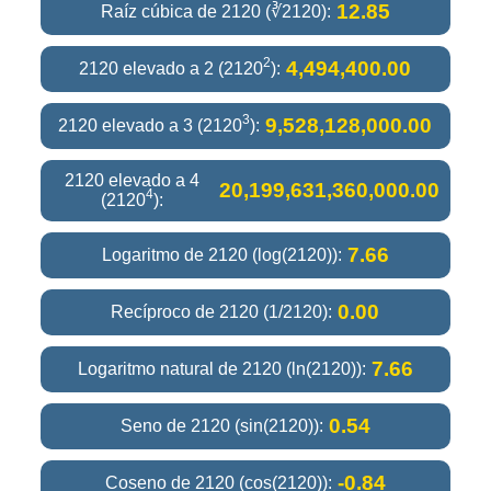
12.85
Raíz cúbica de 2120 (∛2120):
2
4,494,400.00
2120 elevado a 2 (2120
):
3
9,528,128,000.00
2120 elevado a 3 (2120
):
2120 elevado a 4
20,199,631,360,000.00
4
(2120
):
7.66
Logaritmo de 2120 (log(2120)):
0.00
Recíproco de 2120 (1/2120):
7.66
Logaritmo natural de 2120 (ln(2120)):
0.54
Seno de 2120 (sin(2120)):
-0.84
Coseno de 2120 (cos(2120)):