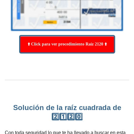
⬆️ Click para ver procedimiento Raíz 2120 ⬆️
Solución de la raíz cuadrada de
2️⃣1️⃣2️⃣0️⃣
Con toda seguridad lo que te ha llevado a buscar en esta