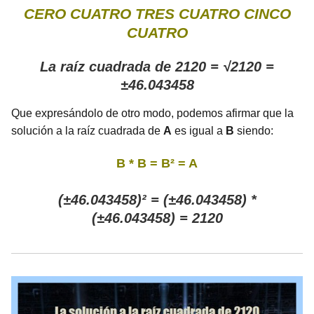
CERO CUATRO TRES CUATRO CINCO
CUATRO
La raíz cuadrada de 2120 = √2120 =
±46.043458
Que expresándolo de otro modo, podemos afirmar que la
solución a la raíz cuadrada de
A
es igual a
B
siendo:
B * B = B² = A
(±46.043458)² = (±46.043458) *
(±46.043458) = 2120