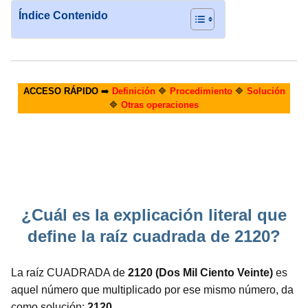
Índice Contenido
ACCESO RÁPIDO
➡️
Definición
🔷
Procedimiento
🔷
Solución
🔷
Otras operaciones
¿Cuál es la explicación literal que
define la raíz cuadrada de 2120?
La raíz CUADRADA de
2120 (Dos Mil Ciento Veinte)
es
aquel número que multiplicado por ese mismo número, da
como solución:
2120.