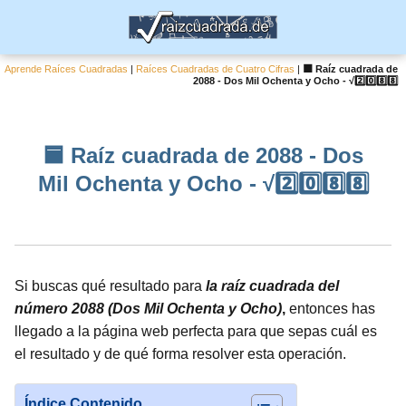
Aprende Raíces Cuadradas
|
Raíces Cuadradas de Cuatro Cifras
|
🟦 Raíz cuadrada de
2088 - Dos Mil Ochenta y Ocho - √2️⃣0️⃣8️⃣8️⃣
🟦 Raíz cuadrada de 2088 - Dos
Mil Ochenta y Ocho - √2️⃣0️⃣8️⃣8️⃣
Si buscas qué resultado para
la raíz cuadrada del
número 2088 (Dos Mil Ochenta y Ocho)
,
entonces has
llegado a la página web perfecta para que sepas cuál es
el resultado y de qué forma resolver esta operación.
Índice Contenido