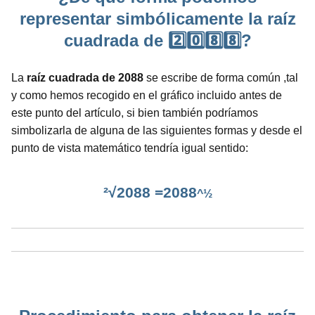
representar simbólicamente la raíz
cuadrada de 2️⃣0️⃣8️⃣8️⃣?
La
raíz cuadrada de 2088
se escribe de forma común ,tal
y como hemos recogido en el gráfico incluido antes de
este punto del artículo, si bien también podríamos
simbolizarla de alguna de las siguientes formas y desde el
punto de vista matemático tendría igual sentido:
²√2088 =2088
^½