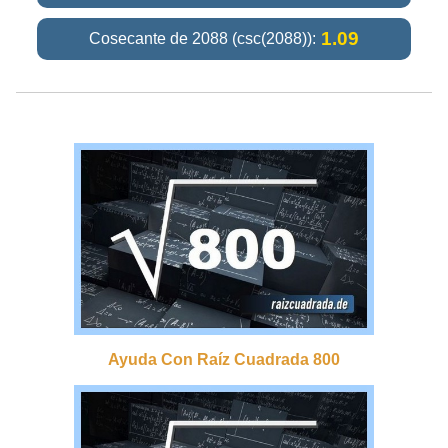
1.09
Cosecante de 2088 (csc(2088)):
Ayuda Con Raíz Cuadrada 800