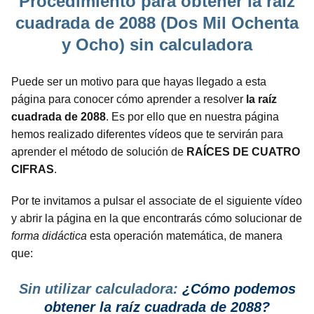
Procedimiento para obtener la raíz
cuadrada de 2088 (Dos Mil Ochenta
y Ocho) sin calculadora
Puede ser un motivo para que hayas llegado a esta
página para conocer cómo aprender a resolver
la raíz
cuadrada de 2088
. Es por ello que en nuestra página
hemos realizado diferentes vídeos que te servirán para
aprender el método de solución de
RAÍCES DE CUATRO
CIFRAS
.
Por te invitamos a pulsar el associate de el siguiente vídeo
y abrir la página en la que encontrarás cómo solucionar de
forma didáctica
esta operación matemática, de manera
que:
Sin utilizar calculadora:
¿Cómo podemos
obtener la raíz cuadrada de 2088?