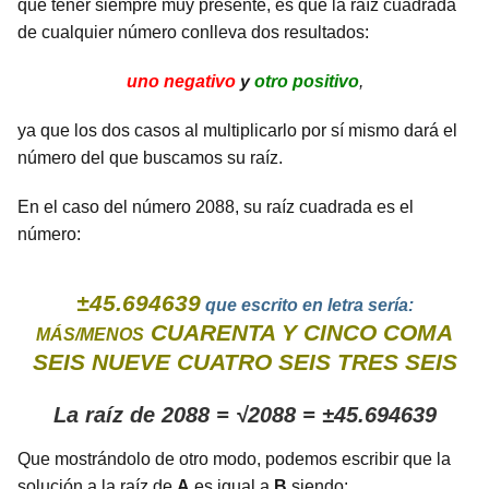
que tener siempre muy presente, es que la raíz cuadrada
de cualquier número conlleva dos resultados:
uno negativo
y
otro positivo
,
ya que los dos casos al multiplicarlo por sí mismo dará el
número del que buscamos su raíz.
En el caso del número 2088, su raíz cuadrada es el
número:
±45.694639
que escrito en letra sería:
CUARENTA Y CINCO COMA
MÁS/MENOS
SEIS NUEVE CUATRO SEIS TRES SEIS
La raíz de 2088 = √2088 = ±45.694639
Que mostrándolo de otro modo, podemos escribir que la
solución a la raíz de
A
es igual a
B
siendo: