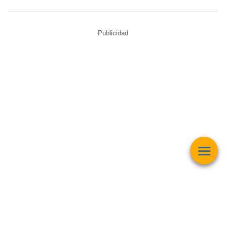
Publicidad