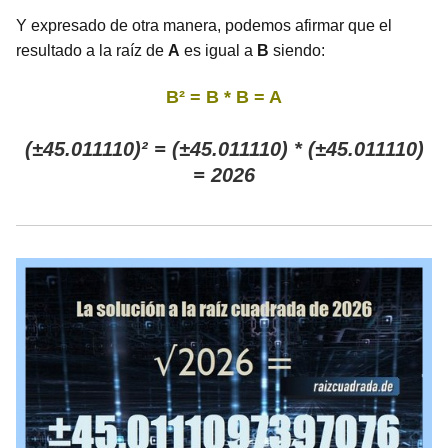
Y expresado de otra manera, podemos afirmar que el
resultado a la raíz de
A
es igual a
B
siendo:
B² = B * B = A
(±45.011110)² = (±45.011110) * (±45.011110)
= 2026