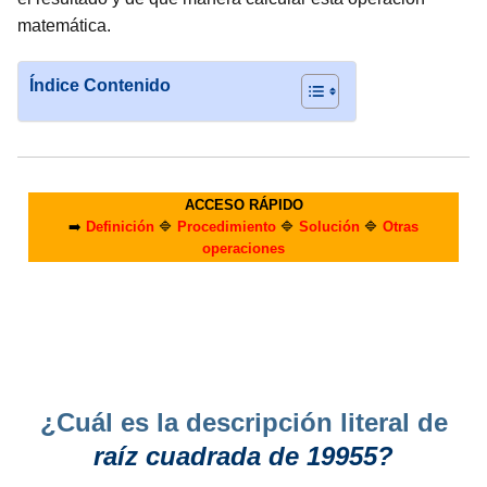
matemática.
Índice Contenido
ACCESO RÁPIDO
➡️
Definición
🔷
Procedimiento
🔷
Solución
🔷
Otras
operaciones
¿Cuál es la descripción literal de
raíz cuadrada de 19955?