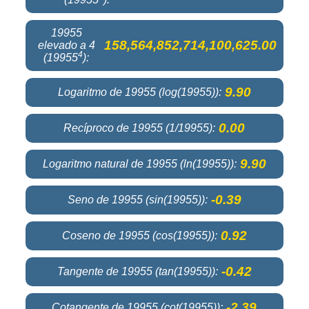
19955
158,564,852,714,100,625.00
elevado a 4
4
(19955
):
9.90
Logaritmo de 19955 (log(19955)):
0.00
Recíproco de 19955 (1/19955):
9.90
Logaritmo natural de 19955 (ln(19955)):
-0.39
Seno de 19955 (sin(19955)):
0.92
Coseno de 19955 (cos(19955)):
-0.42
Tangente de 19955 (tan(19955)):
-2.39
Cotangente de 19955 (cot(19955)):