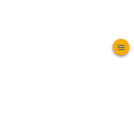
Esta página web muestra contenido relacionado con la
operación
matemática "Raíz Cuadrada"
y pretender ser una herramienta de