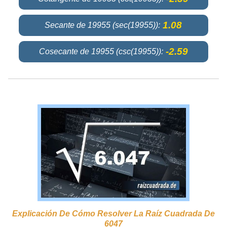
1.08
Secante de 19955 (sec(19955)):
-2.59
Cosecante de 19955 (csc(19955)):
Explicación De Cómo Resolver La Raíz Cuadrada De
6047