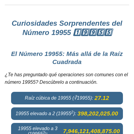
Curiosidades Sorprendentes del
Número 19955 1️⃣9️⃣9️⃣5️⃣5️⃣
El Número 19955: Más allá de la Raíz
Cuadrada
¿Te has preguntado qué operaciones son comunes con el
número 19955? Descúbrelo a continuación.
27.12
Raíz cúbica de 19955 (∛19955):
2
398,202,025.00
19955 elevado a 2 (19955
):
19955 elevado a 3
7,946,121,408,875.00
3
(19955
):