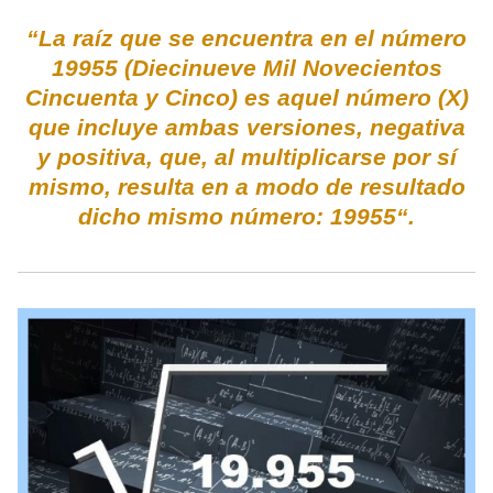
“La raíz que se encuentra en el número
19955 (Diecinueve Mil Novecientos
Cincuenta y Cinco) es aquel número (X)
que incluye ambas versiones, negativa
y positiva, que, al multiplicarse por sí
mismo, resulta en a modo de resultado
dicho mismo número: 19955“.