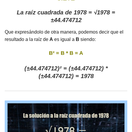
La raíz cuadrada de 1978 = √1978 =
±44.474712
Que expresándolo de otra manera, podemos decir que el
resultado a la raíz de
A
es igual a
B
siendo:
B² = B * B = A
(±44.474712)² = (±44.474712) *
(±44.474712) = 1978