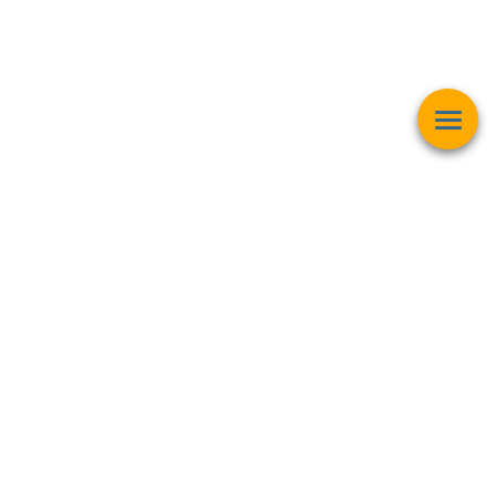
Esta página web muestra contenido relacionado con la
operación
matemática "Raíz Cuadrada"
y pretender ser una herramienta de
trabajo y aprendizaje para estudiantes de todas las edades,
personas interesadas en el
mundo de las matemáticas, finanzas,