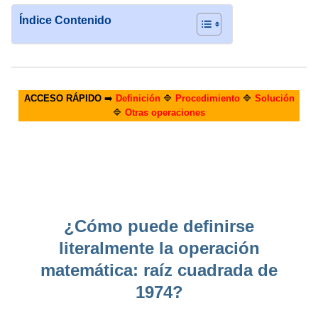
Índice Contenido
ACCESO RÁPIDO
➡️
Definición
🔷
Procedimiento
🔷
Solución
🔷
Otras operaciones
¿Cómo puede definirse
literalmente la operación
matemática: raíz cuadrada de
1974?