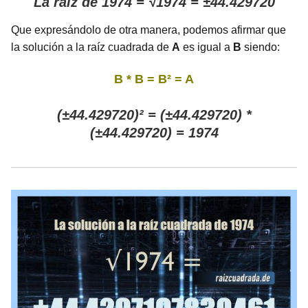
La raíz de 1974 = √1974 = ±44.429720
Que expresándolo de otra manera, podemos afirmar que
la solución a la raíz cuadrada de
A
es igual a
B
siendo:
B * B = B² = A
(±44.429720)² = (±44.429720) *
(±44.429720) = 1974