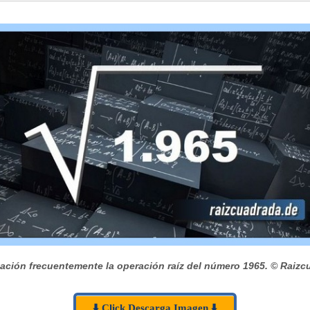
ación frecuentemente la operación raíz del número 1965.
© Raizc
⬇️ Click Descarga Imagen ⬇️