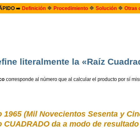
ÁPIDO
➡️
Definición
🔷
Procedimiento
🔷
Solución
🔷
Otras 
ine literalmente la «Raíz Cuadr
co
corresponde al número que al calcular el producto por sí m
 1965 (Mil Novecientos Sesenta y Cin
yo CUADRADO da a modo de resultado