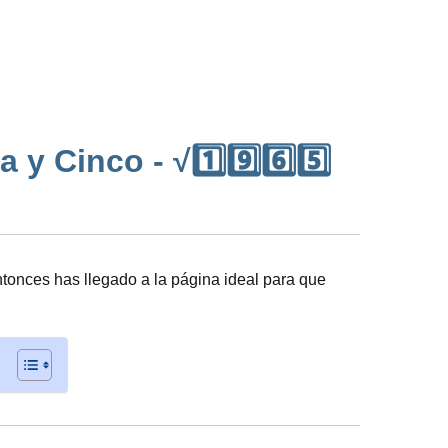
y Cinco - √1️⃣9️⃣6️⃣5️⃣
tonces has llegado a la página ideal para que