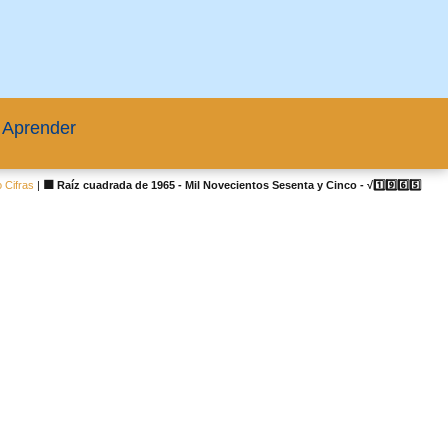
 Aprender
 Cifras
|
🟦 Raíz cuadrada de 1965 - Mil Novecientos Sesenta y Cinco - √1️⃣9️⃣6️⃣5️⃣