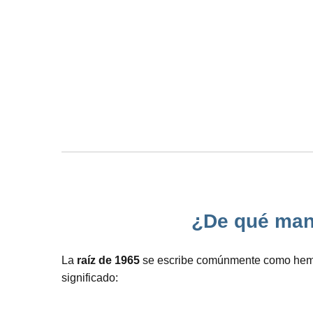
¿De qué mane
La
raíz de 1965
se escribe comúnmente como hemos v
significado: