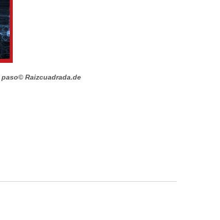
a paso
© Raizcuadrada.de