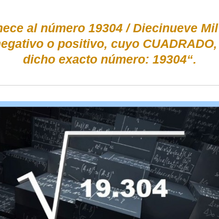
nece al número 19304 / Diecinueve Mil
negativo o positivo, cuyo CUADRADO, 
dicho exacto número: 19304“.