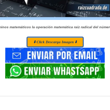
inos matemáticos la operación matemática raíz radical del númer
⬇️ Click Descarga Imagen ⬇️