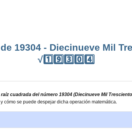
de 19304 - Diecinueve Mil Tr
√1️⃣9️⃣3️⃣0️⃣4️⃣
a raíz cuadrada del número 19304 (Diecinueve Mil Trescient
cto y cómo se puede despejar dicha operación matemática.