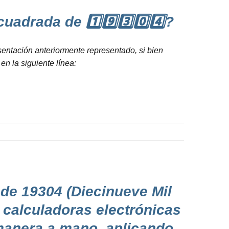
drada de 1️⃣9️⃣3️⃣0️⃣4️⃣?
esentación anteriormente representado, si bien
n la siguiente línea:
de 19304 (Diecinueve Mil
e calculadoras electrónicas
 manera a mano, aplicando