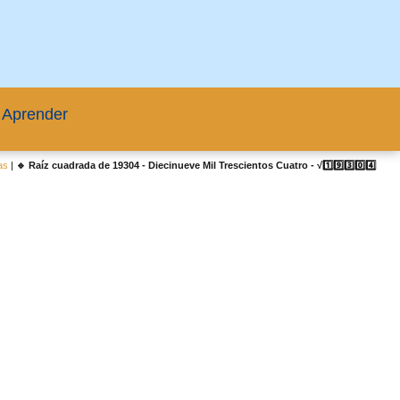
 Aprender
as
|
🔹 Raíz cuadrada de 19304 - Diecinueve Mil Trescientos Cuatro - √1️⃣9️⃣3️⃣0️⃣4️⃣