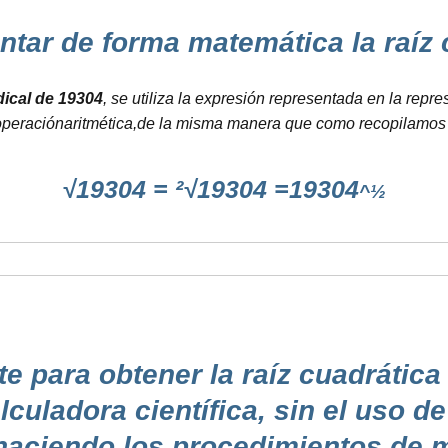
r de forma matemática la raíz cua
adical de 19304
, se utiliza la expresión representada en la repr
operaciónaritmética,de la misma manera que como recopilamos e
√19304 = ²√19304 =19304
^½
para obtener la raíz cuadrática 
lculadora científica, sin el uso d
, haciendo los procedimientos de