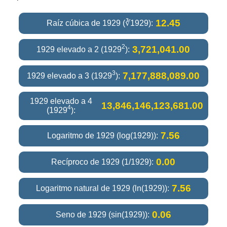
12.45
Raíz cúbica de 1929 (∛1929):
2
3,721,041.00
1929 elevado a 2 (1929
):
3
7,177,888,089.00
1929 elevado a 3 (1929
):
1929 elevado a 4
13,846,146,123,681.00
4
(1929
):
7.56
Logaritmo de 1929 (log(1929)):
0.00
Recíproco de 1929 (1/1929):
7.56
Logaritmo natural de 1929 (ln(1929)):
0.06
Seno de 1929 (sin(1929)):