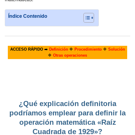
Índice Contenido
ACCESO RÁPIDO
➡️
Definición
🔷
Procedimiento
🔷
Solución
🔷
Otras operaciones
¿Qué explicación definitoria
podríamos emplear para definir la
operación matemática «Raíz
Cuadrada de 1929»?