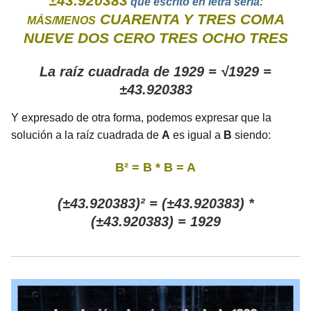
±43.920383
que escrito en letra sería:
CUARENTA Y TRES COMA
MÁS/MENOS
NUEVE DOS CERO TRES OCHO TRES
La raíz cuadrada de 1929 = √1929 =
±43.920383
Y expresado de otra forma, podemos expresar que la
solución a la raíz cuadrada de
A
es igual a
B
siendo:
B² = B * B = A
(±43.920383)² = (±43.920383) *
(±43.920383) = 1929