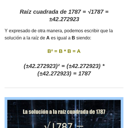
Raíz cuadrada de 1787 = √1787 =
±42.272923
Y expresado de otra manera, podemos escribir que la
solución a la raíz de
A
es igual a
B
siendo:
B² = B * B = A
(±42.272923)² = (±42.272923) *
(±42.272923) = 1787