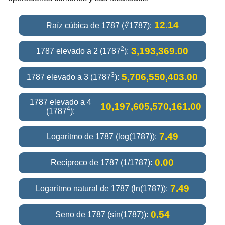
12.14
Raíz cúbica de 1787 (∛1787):
2
3,193,369.00
1787 elevado a 2 (1787
):
3
5,706,550,403.00
1787 elevado a 3 (1787
):
1787 elevado a 4
10,197,605,570,161.00
4
(1787
):
7.49
Logaritmo de 1787 (log(1787)):
0.00
Recíproco de 1787 (1/1787):
7.49
Logaritmo natural de 1787 (ln(1787)):
0.54
Seno de 1787 (sin(1787)):