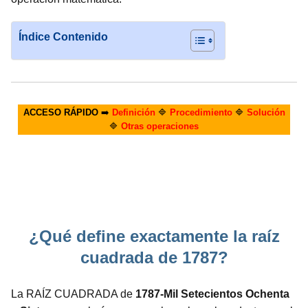
Índice Contenido
ACCESO RÁPIDO
➡️
Definición
🔷
Procedimiento
🔷
Solución
🔷
Otras operaciones
¿Qué define exactamente la raíz
cuadrada de 1787?
La RAÍZ CUADRADA de
1787-Mil Setecientos Ochenta