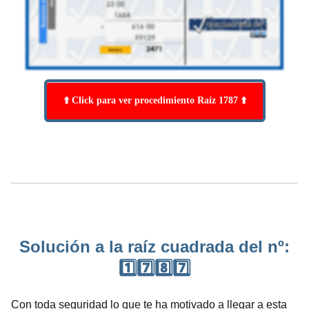
⬆️ Click para ver procedimiento Raíz 1787 ⬆️
Solución a la raíz cuadrada del nº:
1️⃣7️⃣8️⃣7️⃣
Con toda seguridad lo que te ha motivado a llegar a esta