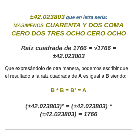
±42.023803
que en letra sería:
CUARENTA Y DOS COMA
MÁS/MENOS
CERO DOS TRES OCHO CERO OCHO
Raíz cuadrada de 1766 = √1766 =
±42.023803
Que expresándolo de otra manera, podemos escribir que
el resultado a la raíz cuadrada de
A
es igual a
B
siendo:
B * B = B² = A
(±42.023803)² = (±42.023803) *
(±42.023803) = 1766