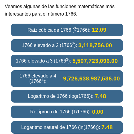
Veamos algunas de las funciones matemáticas más
interesantes para el número 1766.
12.09
Raíz cúbica de 1766 (∛1766):
2
3,118,756.00
1766 elevado a 2 (1766
):
3
5,507,723,096.00
1766 elevado a 3 (1766
):
1766 elevado a 4
9,726,638,987,536.00
4
(1766
):
7.48
Logaritmo de 1766 (log(1766)):
0.00
Recíproco de 1766 (1/1766):
7.48
Logaritmo natural de 1766 (ln(1766)):