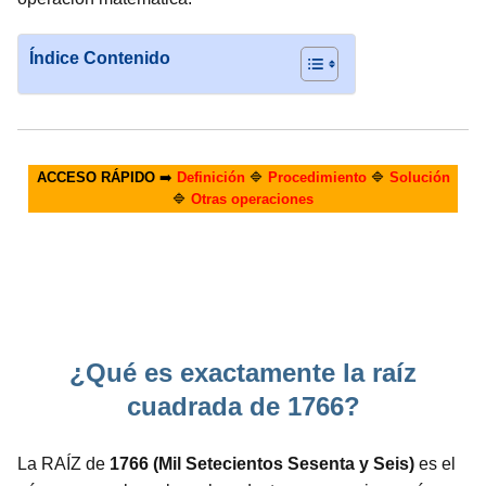
Índice Contenido
ACCESO RÁPIDO
➡️
Definición
🔷
Procedimiento
🔷
Solución
🔷
Otras operaciones
¿Qué es exactamente la raíz
cuadrada de 1766?
La RAÍZ de
1766 (Mil Setecientos Sesenta y Seis)
es el