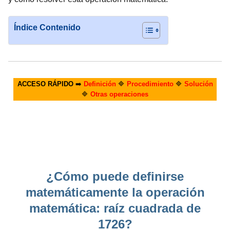
Índice Contenido
ACCESO RÁPIDO
➡️
Definición
🔷
Procedimiento
🔷
Solución
🔷
Otras operaciones
¿Cómo puede definirse
matemáticamente la operación
matemática: raíz cuadrada de
1726?