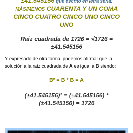
±41.545156
que escrito en letra sería:
CUARENTA Y UN COMA
MÁS/MENOS
CINCO CUATRO CINCO UNO CINCO
UNO
Raíz cuadrada de 1726 = √1726 =
±41.545156
Y expresado de otra forma, podemos afirmar que la
solución a la raíz cuadrada de
A
es igual a
B
siendo:
B² = B * B = A
(±41.545156)² = (±41.545156) *
(±41.545156) = 1726