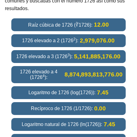
comunes y buscadas con el número 1726 así como sus
resultados.
12.00
Raíz cúbica de 1726 (∛1726):
2
2,979,076.00
1726 elevado a 2 (1726
):
3
5,141,885,176.00
1726 elevado a 3 (1726
):
1726 elevado a 4
8,874,893,813,776.00
4
(1726
):
7.45
Logaritmo de 1726 (log(1726)):
0.00
Recíproco de 1726 (1/1726):
7.45
Logaritmo natural de 1726 (ln(1726)):