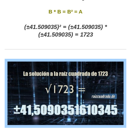
B * B = B² = A
(±41.509035)² = (±41.509035) *
(±41.509035) = 1723