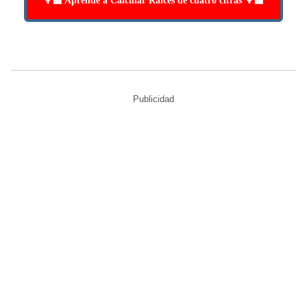
👩‍🏫 Aprende a Calcular Raíces de cuatro cifras 👩‍🏫
Publicidad