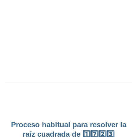
Proceso habitual para resolver la
raíz cuadrada de 1️⃣7️⃣2️⃣3️⃣