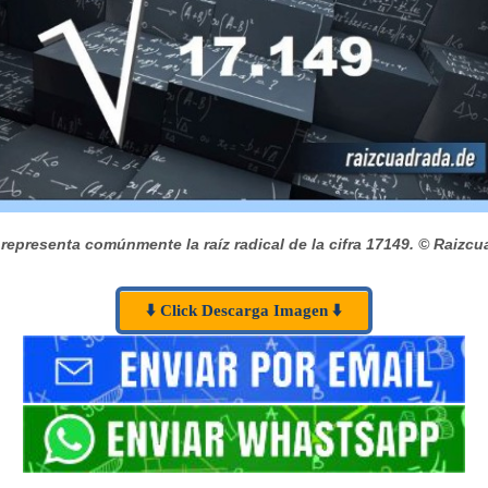
epresenta comúnmente la raíz radical de la cifra 17149.
© Raizcu
⬇️ Click Descarga Imagen ⬇️