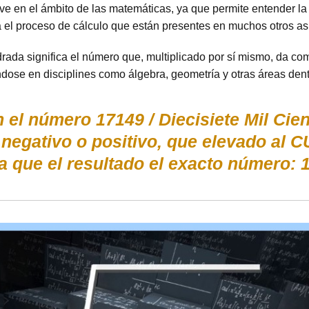
ve en el ámbito de las matemáticas, ya que permite entender la 
ra el proceso de cálculo que están presentes en muchos otros a
rada significa el número que, multiplicado por sí mismo, da co
ose en disciplines como álgebra, geometría y otras áreas dent
 el número 17149 / Diecisiete Mil Cie
 negativo o positivo, que elevado al
 que el resultado el exacto número: 