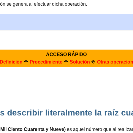
n se genera al efectuar dicha operación.
ACCESO RÁPIDO
Definición
🔷
Procedimiento
🔷
Solución
🔷
Otras operacio
describir literalmente la raíz c
 Mil Ciento Cuarenta y Nueve)
es aquel número que al realizar