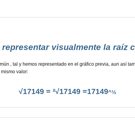
presentar visualmente la raíz cua
n , tal y hemos representado en el gráfico previa, aun así tam
 mismo valor:
√17149 = ²√17149 =17149
^½