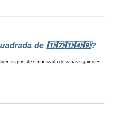
drada de 1️⃣7️⃣1️⃣4️⃣9️⃣?
bién es posible simbolizarla de varias siguientes