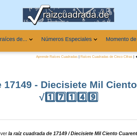
raíces de...
Números Especiales
Momento de
Aprende Raíces Cuadradas
|
Raíces Cuadradas de Cinco Cifras
|

 17149 - Diecisiete Mil Cient
√1️⃣7️⃣1️⃣4️⃣9️⃣
lver
la raíz cuadrada de 17149 / Diecisiete Mil Ciento Cuare