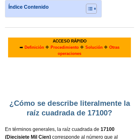
Índice Contenido
ACCESO RÁPIDO
➡️
Definición
🔷
Procedimiento
🔷
Solución
🔷
Otras
operaciones
¿Cómo se describe literalmente la
raíz cuadrada de 17100?
En términos generales, la raíz cuadrada de
17100
(Diecisiete Mil Cien)
corresponde al número que al