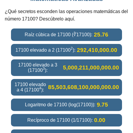
¿Qué secretos esconden las operaciones matemáticas del
número 17100? Descúbrelo aquí.
25.76
Raíz cúbica de 17100 (∛17100):
2
292,410,000.00
17100 elevado a 2 (17100
):
17100 elevado a 3
5,000,211,000,000.00
3
(17100
):
17100 elevado
85,503,608,100,000,000.00
4
a 4 (17100
):
9.75
Logaritmo de 17100 (log(17100)):
0.00
Recíproco de 17100 (1/17100):