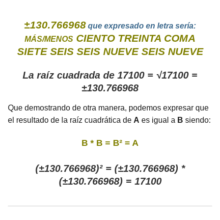
±130.766968
que expresado en letra sería:
CIENTO TREINTA COMA
MÁS/MENOS
SIETE SEIS SEIS NUEVE SEIS NUEVE
La raíz cuadrada de 17100 = √17100 =
±130.766968
Que demostrando de otra manera, podemos expresar que
el resultado de la raíz cuadrática de
A
es igual a
B
siendo:
B * B = B² = A
(±130.766968)² = (±130.766968) *
(±130.766968) = 17100