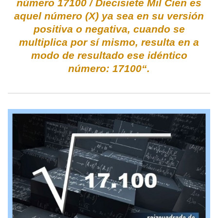
número 17100 / Diecisiete Mil Cien es
aquel número (X) ya sea en su versión
positiva o negativa, cuando se
multiplica por sí mismo, resulta en a
modo de resultado ese idéntico
número: 17100“.