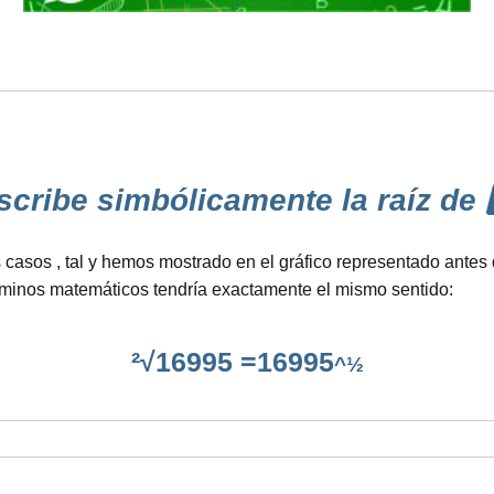
ribe simbólicamente la raíz de 1️⃣
 casos , tal y hemos mostrado en el gráfico representado antes
érminos matemáticos tendría exactamente el mismo sentido:
²√16995 =16995
^½