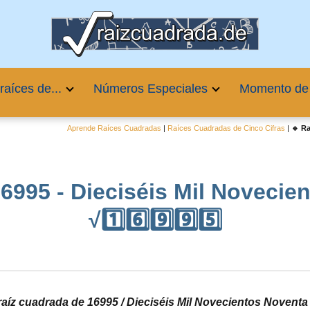
raíces de...
Números Especiales
Momento de
Aprende Raíces Cuadradas
|
Raíces Cuadradas de Cinco Cifras
|
🔹 Ra
6995 - Dieciséis Mil Novecie
√1️⃣6️⃣9️⃣9️⃣5️⃣
 raíz cuadrada de 16995 / Dieciséis Mil Novecientos Noventa