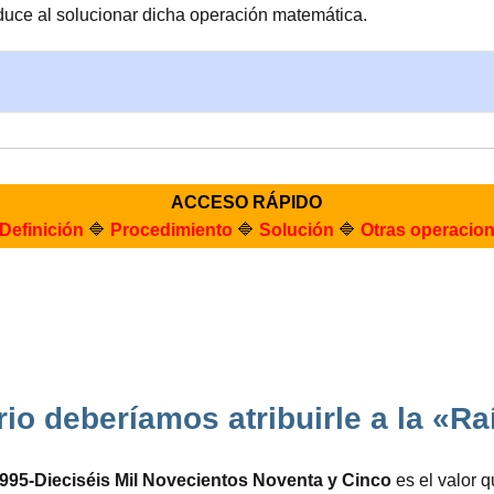
uce al solucionar dicha operación matemática.
ACCESO RÁPIDO
Definición
🔷
Procedimiento
🔷
Solución
🔷
Otras operacio
rio deberíamos atribuirle a la «R
995-Dieciséis Mil Novecientos Noventa y Cinco
es el valor 