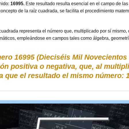
nido:
16995.
Este resultado resulta esencial en el campo de la
 concepto de la raíz cuadrada, se facilita el procedimiento mat
cuadrada representa el número que, multiplicado por sí mismo, 
emáticos, empleándose en campos tales como álgebra, geometría
ero 16995 (Dieciséis Mil Novecientos
ón positiva o negativa, que, al multipl
 que el resultado el mismo número: 