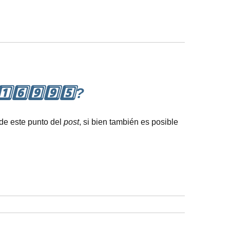
6️⃣9️⃣9️⃣5️⃣?
 de este punto del
post
, si bien también es posible