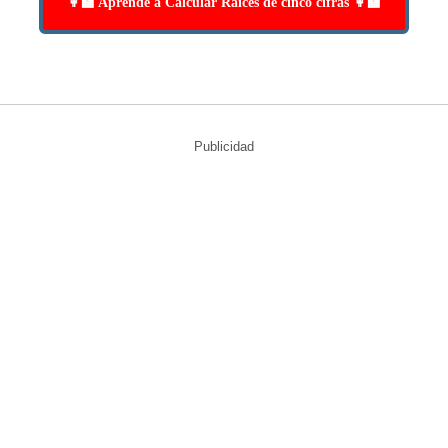
👩‍🏫 Aprende a Calcular Raíces de cinco cifras 👩‍🏫
Publicidad