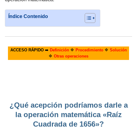
Índice Contenido
ACCESO RÁPIDO
➡️
Definición
🔷
Procedimiento
🔷
Solución
🔷
Otras operaciones
¿Qué acepción podríamos darle a
la operación matemática «Raíz
Cuadrada de 1656»?