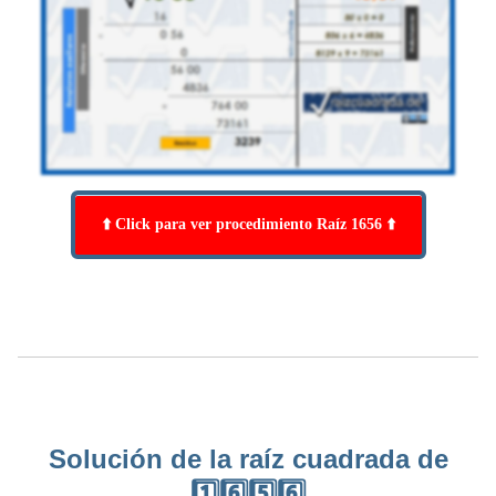
⬆️ Click para ver procedimiento Raíz 1656 ⬆️
Solución de la raíz cuadrada de
1️⃣6️⃣5️⃣6️⃣