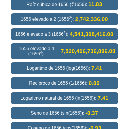
11.83
Raíz cúbica de 1656 (∛1656):
2
2,742,336.00
1656 elevado a 2 (1656
):
3
4,541,308,416.00
1656 elevado a 3 (1656
):
1656 elevado a 4
7,520,406,736,896.00
4
(1656
):
7.41
Logaritmo de 1656 (log(1656)):
0.00
Recíproco de 1656 (1/1656):
7.41
Logaritmo natural de 1656 (ln(1656)):
-0.37
Seno de 1656 (sin(1656)):
-0.93
Coseno de 1656 (cos(1656)):