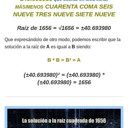
CUARENTA COMA SEIS
MÁS/MENOS
NUEVE TRES NUEVE SIETE NUEVE
Raíz de 1656 = √1656 = ±40.693980
Que expresándolo de otro modo, podemos escribir que la
solución a la raíz de
A
es igual a
B
siendo:
B * B = B² = A
(±40.693980)² = (±40.693980) *
(±40.693980) = 1656