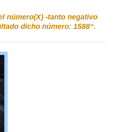
el número(X) -tanto negativo
ultado dicho número: 1588“.