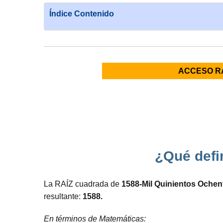
Índice Contenido
ACCESO R
¿Qué defin
La RAÍZ cuadrada de
1588-Mil Quinientos Ochen
resultante:
1588.
En términos de Matemáticas: