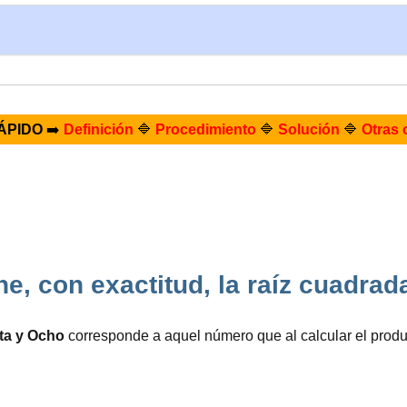
ÁPIDO
➡️
Definición
🔷
Procedimiento
🔷
Solución
🔷
Otras 
e, con exactitud, la raíz cuadra
ta y Ocho
corresponde a aquel número que al calcular el pro