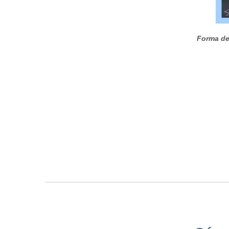
Forma de