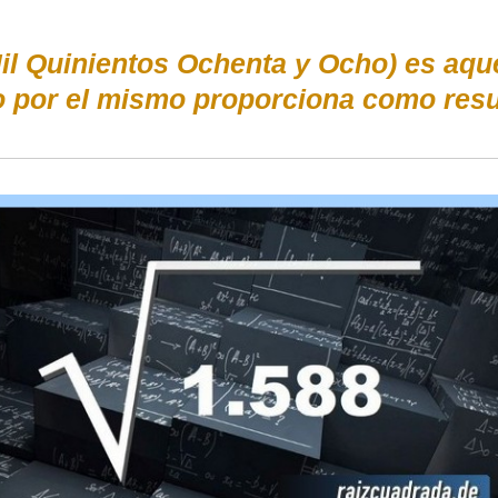
il Quinientos Ochenta y Ocho) es aqu
o por el mismo proporciona como res