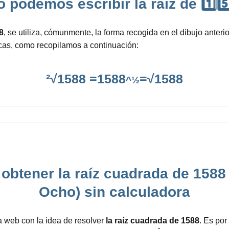
podemos escribir la raíz de 1️⃣5️⃣
8
, se utiliza, cómunmente, la forma recogida en el dibujo ante
cas, como recopilamos a continuación:
²√1588 =1588
=√1588
^½
btener la raíz cuadrada de 1588
Ocho) sin calculadora
a web con la idea de resolver
la raíz cuadrada de 1588
. Es por