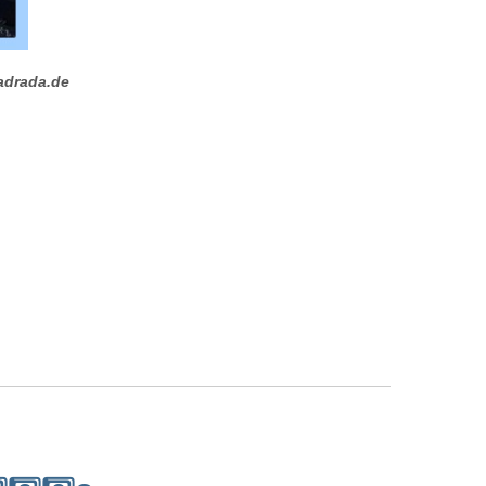
adrada.de