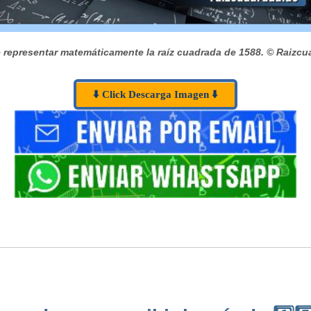
 representar matemáticamente la raíz cuadrada de 1588.
© Raizcu
⬇️ Click Descarga Imagen ⬇️