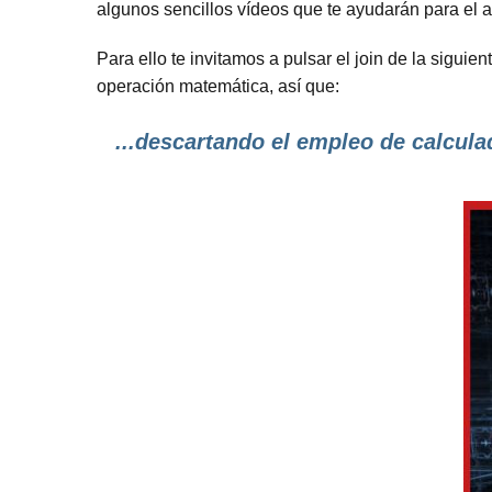
algunos sencillos vídeos que te ayudarán para el 
Para ello te invitamos a pulsar el join de la siguie
operación matemática, así que:
...descartando el empleo de calcula