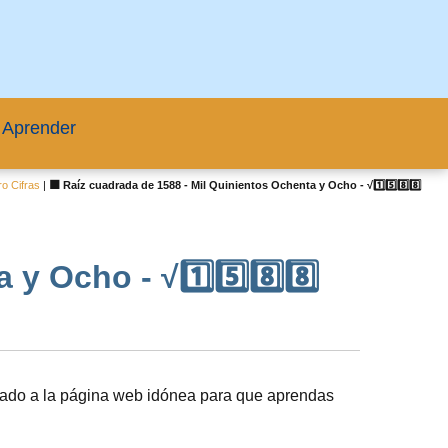
 Aprender
o Cifras
|
🟦 Raíz cuadrada de 1588 - Mil Quinientos Ochenta y Ocho - √1️⃣5️⃣8️⃣8️⃣
y Ocho - √1️⃣5️⃣8️⃣8️⃣
ado a la página web idónea para que aprendas