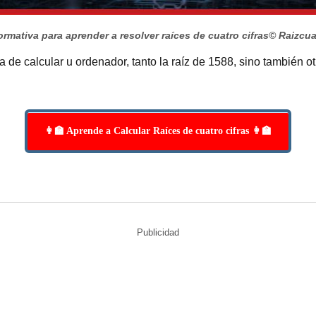
ormativa para aprender a resolver raíces de cuatro cifras
© Raizcu
 de calcular u ordenador, tanto la raíz de 1588, sino también ot
👩‍🏫 Aprende a Calcular Raíces de cuatro cifras 👩‍🏫
Publicidad