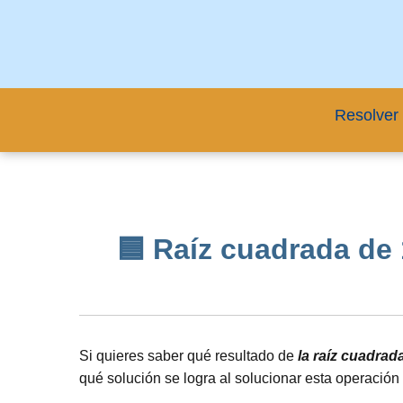
Resolver 
🟦 Raíz cuadrada de 1
Si quieres saber qué resultado de
la raíz cuadrad
qué solución se logra al solucionar esta operació