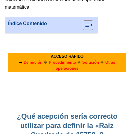
matemática.
Índice Contenido
ACCESO RÁPIDO
➡️
Definición
🔷
Procedimiento
🔷
Solución
🔷
Otras
operaciones
¿Qué acepción sería correcto
utilizar para definir la «Raíz