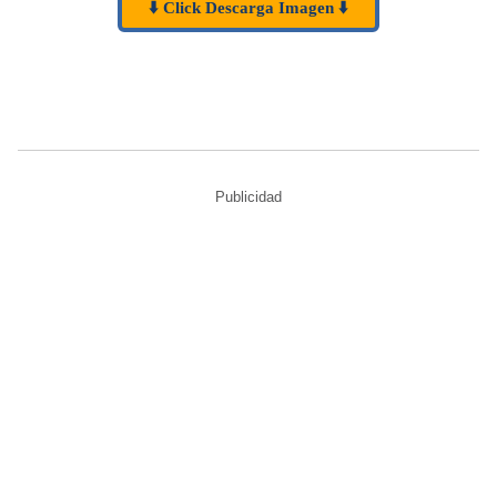
⬇️ Click Descarga Imagen ⬇️
Publicidad