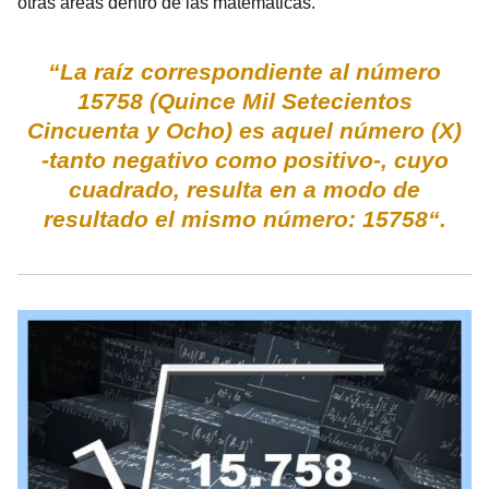
otras áreas dentro de las matemáticas.
“La raíz correspondiente al número
15758 (Quince Mil Setecientos
Cincuenta y Ocho) es aquel número (X)
-tanto negativo como positivo-, cuyo
cuadrado, resulta en a modo de
resultado el mismo número: 15758“.