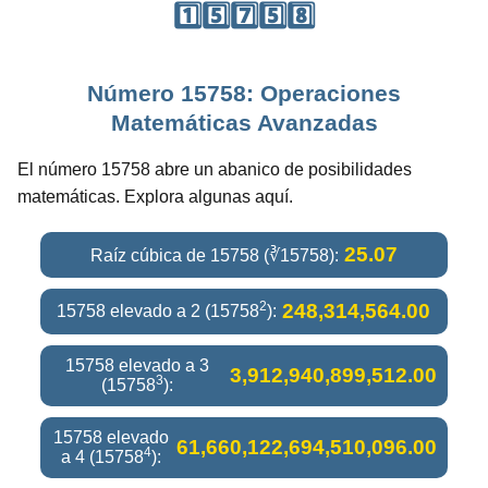
1️⃣5️⃣7️⃣5️⃣8️⃣
Número 15758: Operaciones
Matemáticas Avanzadas
El número 15758 abre un abanico de posibilidades
matemáticas. Explora algunas aquí.
25.07
Raíz cúbica de 15758 (∛15758):
2
248,314,564.00
15758 elevado a 2 (15758
):
15758 elevado a 3
3,912,940,899,512.00
3
(15758
):
15758 elevado
61,660,122,694,510,096.00
4
a 4 (15758
):