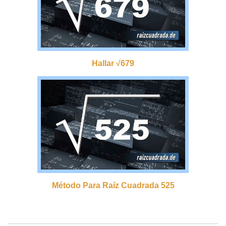
Hallar √679
Método Para Raíz Cuadrada 525