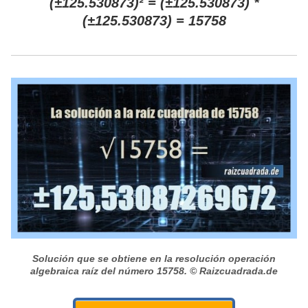
(±125.530873)² = (±125.530873) *
(±125.530873) = 15758
Solución que se obtiene en la resolución operación
algebraica raíz del número 15758.
© Raizcuadrada.de