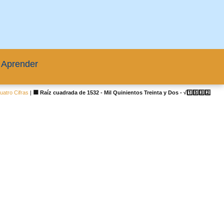
 Aprender
atro Cifras
|
🟦 Raíz cuadrada de 1532 - Mil Quinientos Treinta y Dos - √1️⃣5️⃣3️⃣2️⃣