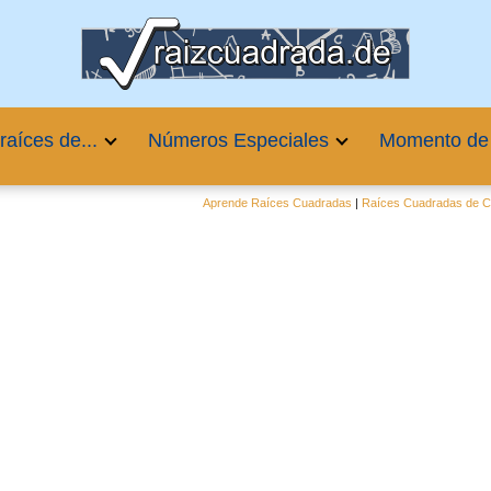
raíces de...
Números Especiales
Momento de
Aprende Raíces Cuadradas
|
Raíces Cuadradas de Cu