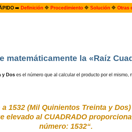
ÁPIDO
➡️
Definición
🔷
Procedimiento
🔷
Solución
🔷
Otras 
e matemáticamente la «Raíz Cua
a y Dos
es el número que al calcular el producto por el mismo,
a 1532 (Mil Quinientos Treinta y Dos)
ue elevado al CUADRADO proporciona
número: 1532“.