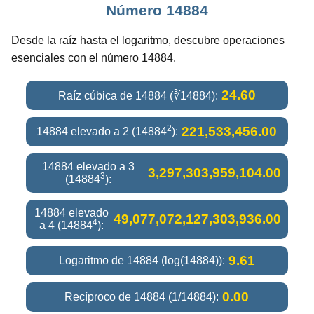
Número 14884
Desde la raíz hasta el logaritmo, descubre operaciones
esenciales con el número 14884.
24.60
Raíz cúbica de 14884 (∛14884):
2
221,533,456.00
14884 elevado a 2 (14884
):
14884 elevado a 3
3,297,303,959,104.00
3
(14884
):
14884 elevado
49,077,072,127,303,936.00
4
a 4 (14884
):
9.61
Logaritmo de 14884 (log(14884)):
0.00
Recíproco de 14884 (1/14884):