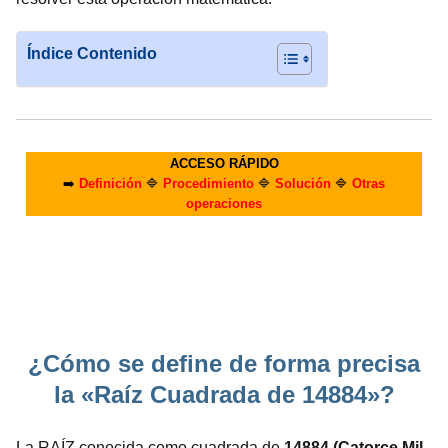
Índice Contenido
ACCESO RÁPIDO
➡️
Definición
🔷
Procedimiento
🔷
Solución
🔷
Otras
operaciones
¿Cómo se define de forma precisa
la «Raíz Cuadrada de 14884»?
La RAÍZ conocida como cuadrada de
14884 (Catorce Mil