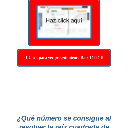
⬆️ Click para ver procedimiento Raíz 14884 ⬆️
¿Qué número se consigue al
resolver la raíz cuadrada de