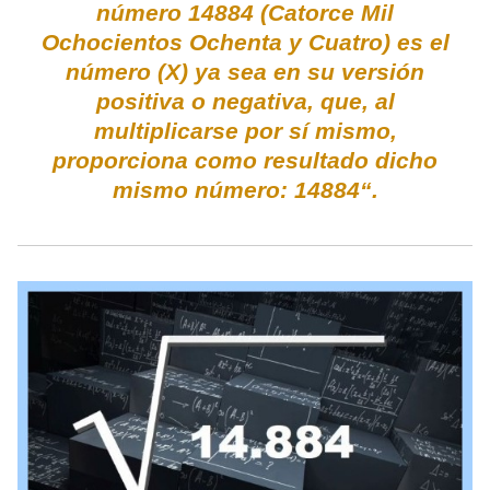
número 14884 (Catorce Mil
Ochocientos Ochenta y Cuatro) es el
número (X) ya sea en su versión
positiva o negativa, que, al
multiplicarse por sí mismo,
proporciona como resultado dicho
mismo número: 14884“.