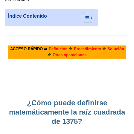
Índice Contenido
ACCESO RÁPIDO
➡️
Definición
🔷
Procedimiento
🔷
Solución
🔷
Otras operaciones
¿Cómo puede definirse
matemáticamente la raíz cuadrada
de 1375?