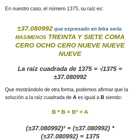
En nuestro caso, el número 1375, su raíz es:
±37.080992
que expresado en letra sería:
TREINTA Y SIETE COMA
MÁS/MENOS
CERO OCHO CERO NUEVE NUEVE
NUEVE
La raíz cuadrada de 1375 = √1375 =
±37.080992
Que mostrándolo de otra forma, podemos afirmar que la
solución a la raíz cuadrada de
A
es igual a
B
siendo:
B * B = B² = A
(±37.080992)² = (±37.080992) *
(±37.080992) = 1375