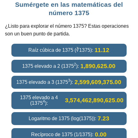
Sumérgete en las matemáticas del
número 1375
¿Listo para explorar el número 1375? Estas operaciones
son un buen punto de partida.
11.12
Raíz cúbica de 1375 (∛1375):
2
1,890,625.00
1375 elevado a 2 (1375
):
3
2,599,609,375.00
1375 elevado a 3 (1375
):
1375 elevado a 4
3,574,462,890,625.00
4
(1375
):
7.23
Logaritmo de 1375 (log(1375)):
0.00
Recíproco de 1375 (1/1375):