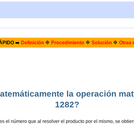
ÁPIDO
➡️
Definición
🔷
Procedimiento
🔷
Solución
🔷
Otras 
atemáticamente la operación mate
1282?
es el número que al resolver el producto por el mismo, se obti