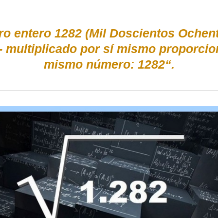
ro entero 1282 (Mil Doscientos Ochent
- multiplicado por sí mismo proporci
mismo número: 1282“.