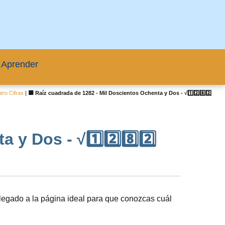
 Aprender
ro Cifras
|
🟦 Raíz cuadrada de 1282 - Mil Doscientos Ochenta y Dos - √1️⃣2️⃣8️⃣2️⃣
y Dos - √1️⃣2️⃣8️⃣2️⃣
legado a la página ideal para que conozcas cuál