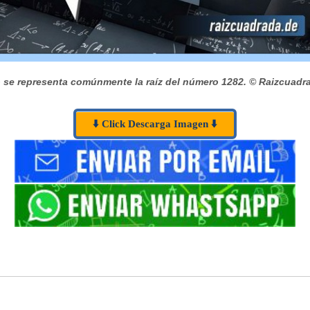
se representa comúnmente la raíz del número 1282.
© Raizcuadr
⬇️ Click Descarga Imagen ⬇️