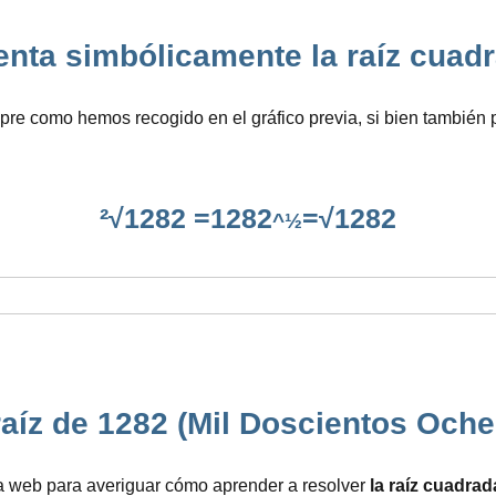
ta simbólicamente la raíz cuadrad
pre como hemos recogido en el gráfico previa, si bien también p
²√1282 =1282
=√1282
^½
raíz de 1282 (Mil Doscientos Oche
a web para averiguar cómo aprender a resolver
la raíz cuadra