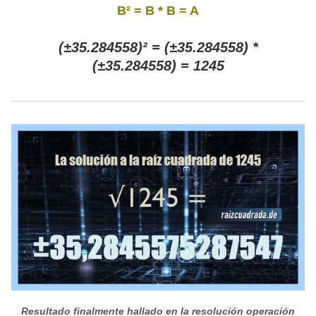
B² = B * B = A
(±35.284558)² = (±35.284558) *
(±35.284558) = 1245
Resultado finalmente hallado en la resolución operación