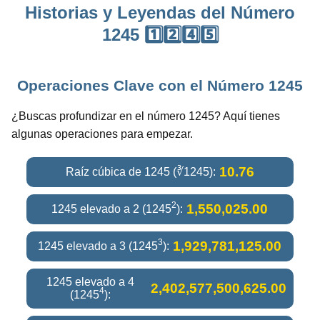
Historias y Leyendas del Número
1245 1️⃣2️⃣4️⃣5️⃣
Operaciones Clave con el Número 1245
¿Buscas profundizar en el número 1245? Aquí tienes
algunas operaciones para empezar.
10.76
Raíz cúbica de 1245 (∛1245):
2
1,550,025.00
1245 elevado a 2 (1245
):
3
1,929,781,125.00
1245 elevado a 3 (1245
):
1245 elevado a 4
2,402,577,500,625.00
4
(1245
):