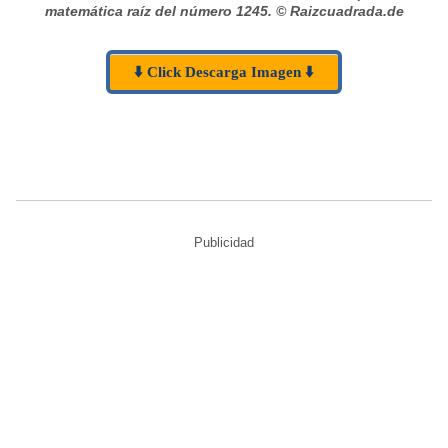
matemática raíz del número 1245.
© Raizcuadrada.de
⬇️ Click Descarga Imagen ⬇️
Publicidad