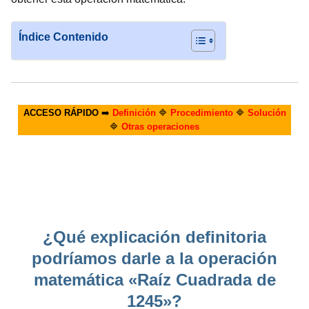
Índice Contenido
ACCESO RÁPIDO
➡️
Definición
🔷
Procedimiento
🔷
Solución
🔷
Otras operaciones
¿Qué explicación definitoria
podríamos darle a la operación
matemática «Raíz Cuadrada de
1245»?