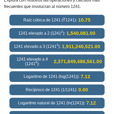
Explora con nosotros las operaciones y cálculos más
frecuentes que involucran al número 1241.
10.75
Raíz cúbica de 1241 (∛1241):
2
1,540,081.00
1241 elevado a 2 (1241
):
3
1,911,240,521.00
1241 elevado a 3 (1241
):
1241 elevado a 4
2,371,849,486,561.00
4
(1241
):
7.12
Logaritmo de 1241 (log(1241)):
0.00
Recíproco de 1241 (1/1241):
7.12
Logaritmo natural de 1241 (ln(1241)):