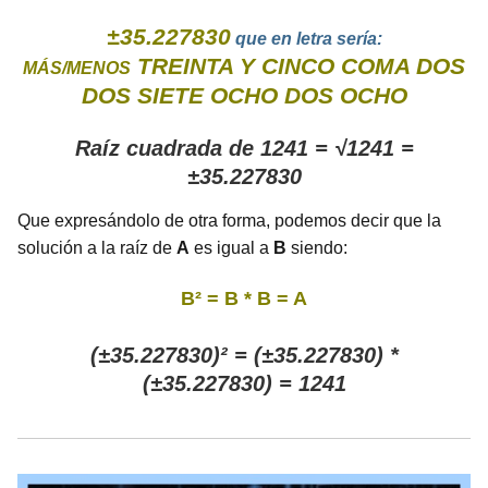
±35.227830
que en letra sería:
TREINTA Y CINCO COMA DOS
MÁS/MENOS
DOS SIETE OCHO DOS OCHO
Raíz cuadrada de 1241 = √1241 =
±35.227830
Que expresándolo de otra forma, podemos decir que la
solución a la raíz de
A
es igual a
B
siendo:
B² = B * B = A
(±35.227830)² = (±35.227830) *
(±35.227830) = 1241