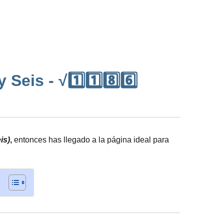
eis - √1️⃣1️⃣8️⃣6️⃣
is)
,
entonces has llegado a la página ideal para