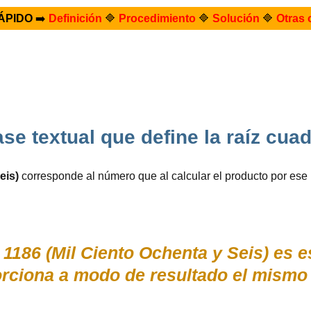
ÁPIDO
➡️
Definición
🔷
Procedimiento
🔷
Solución
🔷
Otras 
ase textual que define la raíz cu
eis)
corresponde al número que al calcular el producto por es
1186 (Mil Ciento Ochenta y Seis) es 
rciona a modo de resultado el mismo