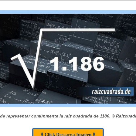
de representar comúnmente la raíz cuadrada de 1186.
© Raizcuad
⬇️ Click Descarga Imagen ⬇️