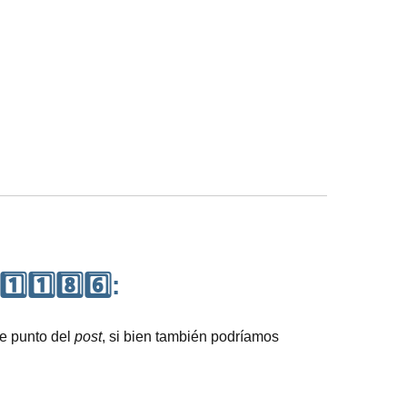
⃣1️⃣8️⃣6️⃣:
te punto del
post
, si bien también podríamos