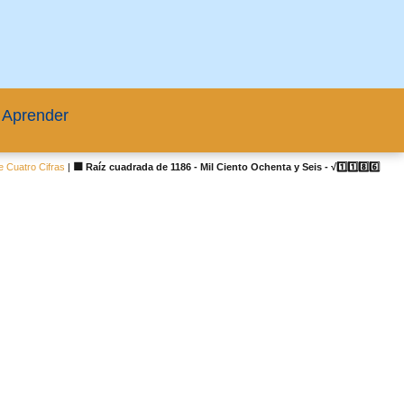
 Aprender
 Cuatro Cifras
|
🟦 Raíz cuadrada de 1186 - Mil Ciento Ochenta y Seis - √1️⃣1️⃣8️⃣6️⃣