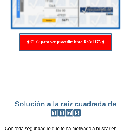
⬆️ Click para ver procedimiento Raíz 1175 ⬆️
Solución a la raíz cuadrada de
1️⃣1️⃣7️⃣5️⃣
Con toda seguridad lo que te ha motivado a buscar en