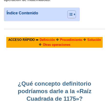
Índice Contenido
ACCESO RÁPIDO
➡️
Definición
🔷
Procedimiento
🔷
Solución
🔷
Otras operaciones
¿Qué concepto definitorio
podríamos darle a la «Raíz
Cuadrada de 1175»?