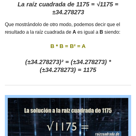
La raíz cuadrada de 1175 = √1175 =
±34.278273
Que mostrándolo de otro modo, podemos decir que el
resultado a la raíz cuadrada de
A
es igual a
B
siendo:
B * B = B² = A
(±34.278273)² = (±34.278273) *
(±34.278273) = 1175