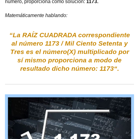
número, proporciona como solución:
1173.
Matemáticamente hablando:
“La RAÍZ CUADRADA correspondiente
al número 1173 / Mil Ciento Setenta y
Tres es el número(X) multiplicado por
sí mismo proporciona a modo de
resultado dicho número: 1173“.