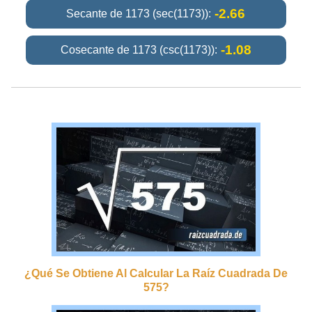
-2.66
Secante de 1173 (sec(1173)):
-1.08
Cosecante de 1173 (csc(1173)):
¿qué Se Obtiene Al Calcular La Raíz Cuadrada De
575?