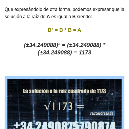
Que expresándolo de otra forma, podemos expresar que la
solución a la raíz de
A
es igual a
B
siendo:
B² = B * B = A
(±34.249088)² = (±34.249088) *
(±34.249088) = 1173