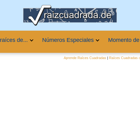
raíces de...
Números Especiales
Momento de
Aprende Raíces Cuadradas
|
Raíces Cuadradas d