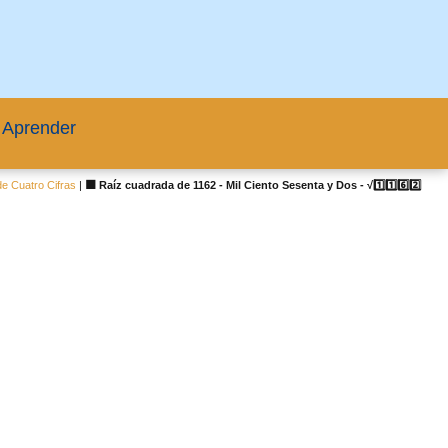
 Aprender
e Cuatro Cifras
|
🟦 Raíz cuadrada de 1162 - Mil Ciento Sesenta y Dos - √1️⃣1️⃣6️⃣2️⃣