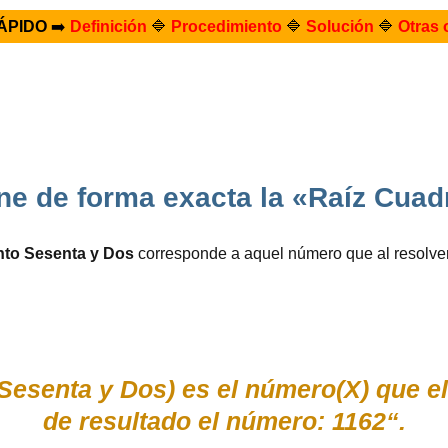
ÁPIDO
➡️
Definición
🔷
Procedimiento
🔷
Solución
🔷
Otras 
ne de forma exacta la «Raíz Cuad
nto Sesenta y Dos
corresponde a aquel número que al resolver
 Sesenta y Dos) es el número(X) que 
de resultado el número: 1162“.