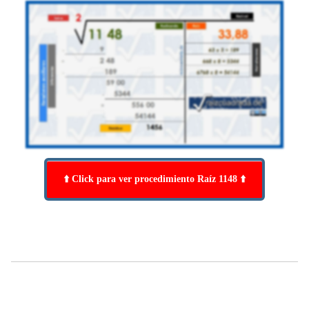
⬆️ Click para ver procedimiento Raíz 1148 ⬆️