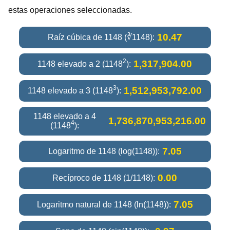
estas operaciones seleccionadas.
10.47
Raíz cúbica de 1148 (∛1148):
2
1,317,904.00
1148 elevado a 2 (1148
):
3
1,512,953,792.00
1148 elevado a 3 (1148
):
1148 elevado a 4
1,736,870,953,216.00
4
(1148
):
7.05
Logaritmo de 1148 (log(1148)):
0.00
Recíproco de 1148 (1/1148):
7.05
Logaritmo natural de 1148 (ln(1148)):