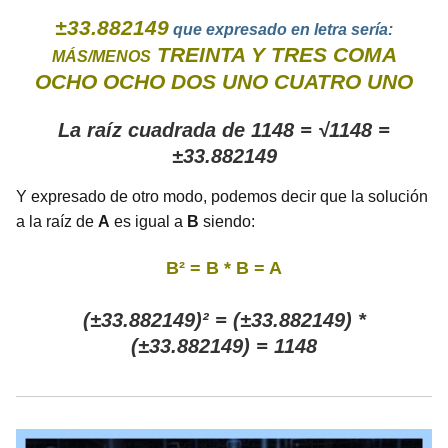
±33.882149
que expresado en letra sería:
TREINTA Y TRES COMA
MÁS/MENOS
OCHO OCHO DOS UNO CUATRO UNO
La raíz cuadrada de 1148 = √1148 =
±33.882149
Y expresado de otro modo, podemos decir que la solución
a la raíz de
A
es igual a
B
siendo:
B² = B * B = A
(±33.882149)² = (±33.882149) *
(±33.882149) = 1148