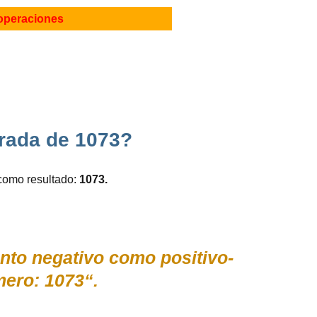
operaciones
drada de 1073?
como resultado:
1073.
anto negativo como positivo-
ero: 1073“.