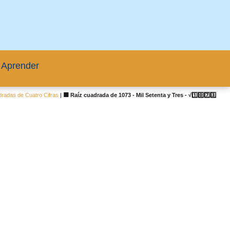
 Aprender
radas de Cuatro Cifras
|
🟦 Raíz cuadrada de 1073 - Mil Setenta y Tres - √1️⃣0️⃣7️⃣3️⃣