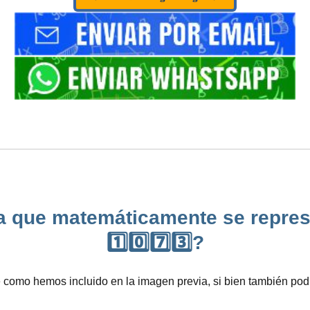
a que matemáticamente se repres
1️⃣0️⃣7️⃣3️⃣?
omo hemos incluido en la imagen previa, si bien también podr