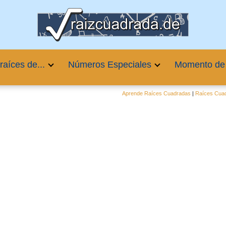
raíces de...
Números Especiales
Momento de
Aprende Raíces Cuadradas
|
Raíces Cuad