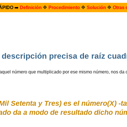
ÁPIDO
➡️
Definición
🔷
Procedimiento
🔷
Solución
🔷
Otras 
a descripción precisa de raíz cua
aquel número que multiplicado por ese mismo número, nos da 
Mil Setenta y Tres) es el número(X) -t
ado da a modo de resultado dicho núm