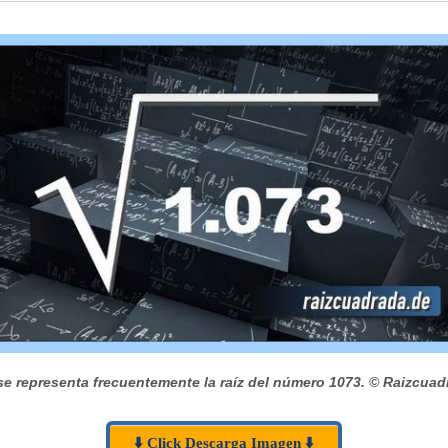
e representa frecuentemente la raíz del número 1073.
© Raizcuad
⬇️ Click Descarga Imagen ⬇️