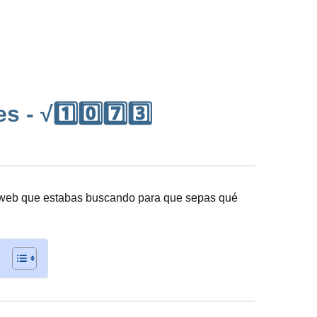
- √1️⃣0️⃣7️⃣3️⃣
 web que estabas buscando para que sepas qué